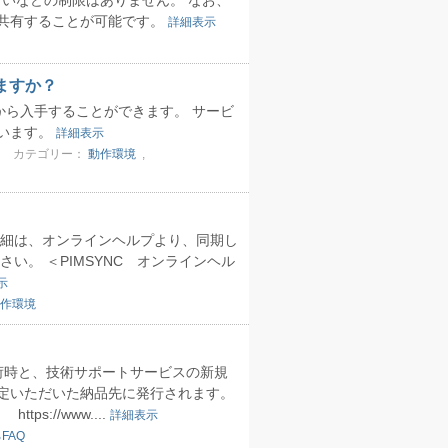
ないなどの制限はありません。 なお、
共有することが可能です。
詳細表示
きますか？
イトから入手することができます。 サービ
います。
詳細表示
カテゴリー：
動作環境
,
詳細は、オンラインヘルプより、同期し
い。 ＜PIMSYNC オンラインヘル
示
作環境
出荷時と、技術サポートサービスの新規
定いただいた納品先に発行されます。
://www....
詳細表示
FAQ