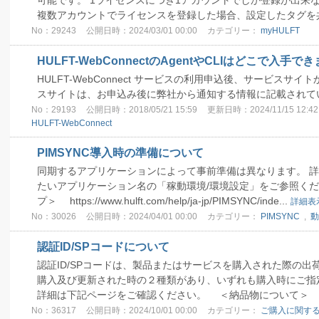
可能です。 1ライセンスにつき1アカウントでしか登録が出来
複数アカウントでライセンスを登録した場合、設定したタグを
No：29243
公開日時：2024/03/01 00:00
カテゴリー：
myHULFT
HULFT-WebConnectのAgentやCLIはどこで入手で
HULFT-WebConnect サービスの利用申込後、サービスサ
スサイトは、お申込み後に弊社から通知する情報に記載されて
No：29193
公開日時：2018/05/21 15:59
更新日時：2024/11/15 12:42
HULFT-WebConnect
PIMSYNC導入時の準備について
同期するアプリケーションによって事前準備は異なります。 
たいアプリケーション名の「稼動環境/環境設定」をご参照くださ
プ＞ https://www.hulft.com/help/ja-jp/PIMSYNC/inde...
詳細表
No：30026
公開日時：2024/04/01 00:00
カテゴリー：
PIMSYNC
,
動
認証ID/SPコードについて
認証ID/SPコードは、製品またはサービスを購入された際の
購入及び更新された時の２種類があり、いずれも購入時にご指
詳細は下記ページをご確認ください。 ＜納品物について＞ https
No：36317
公開日時：2024/10/01 00:00
カテゴリー：
ご購入に関する