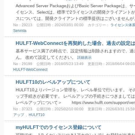
Advanced Server PackageおよびBasic Server Pac
イセンス、Selectは、標準で2ライセンスの開発クライアント
スについては、開発クライアントの標準提供はございませんが、
No：29213
公開日時：2024/03/01 00:00
カテゴリー：
ライセンス体
Servista
HULFT-WebConnectを再契約した場合、過去の設
基本サービス満了の時点で、設定情報は削除されますので、過
ん。 改めて設定してください。
詳細表示
No：29199
公開日時：2018/05/23 13:49
更新日時：2018/06/04 09:03
HULFT-WebConnect
HULFT10のレベルアップについて
HULFT10よりバージョン管理を、レベル単位で行います。 
ップ手続きが必要です。 レベルアップの手続きにつきましては
レベルアップについて＞ https://www.hulft.com/support/versi
No：37323
公開日時：2025/02/10 00:00
更新日時：2026/03/31 15:59
アップ
,
HULFT10
myHULFTでのライセンス登録について