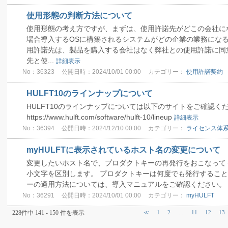
使用形態の判断方法について
使用形態の考え方ですが、まずは、使用許諾先がどこの会社にな
場合導入するOSに構築されるシステムがどの企業の業務になる
用許諾先は、製品を購入する会社はなく弊社との使用許諾に同
先と使...
詳細表示
No：36323
公開日時：2024/10/01 00:00
カテゴリー：
使用許諾契約
HULFT10のラインナップについて
HULFT10のラインナップについては以下のサイトをご確
https://www.hulft.com/software/hulft-10/lineup
詳細表示
No：36394
公開日時：2024/12/10 00:00
カテゴリー：
ライセンス体
myHULFTに表示されているホスト名の変更について
変更したいホスト名で、プロダクトキーの再発行をおこなってく
小文字を区別します。 プロダクトキーは何度でも発行すること
ーの適用方法については、導入マニュアルをご確認ください。
No：36291
公開日時：2024/10/01 00:00
カテゴリー：
myHULFT
228件中 141 - 150 件を表示
≪
1
2
…
11
12
13