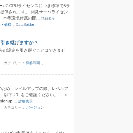
kageは、サーバ1CPUライセンスにつき標準で5ラ
が提供されます。 開発サーバライセン
本番環境付属の開...
詳細表示
系・価格
,
DataSpider
定は引き継げますか？
去の設定を引き継ぐことはできませ
カテゴリー：
動作環境
,
そのため、レベルアップの際、レベルア
、以下URLをご確認ください。 ＜
onup ...
詳細表示
カテゴリー：
バージョン