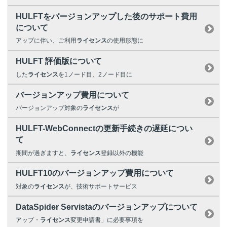
HULFTをバージョンアップした後のサポート費用
について
アップに伴い、ご利用
ライセンス
の使用形態に
HULFT 評価版について
した
ライセンス
を1ノード目、2ノード目に
バージョンアップ費用について
バージョンアップ対象の
ライセンス
が
HULFT-WebConnectの更新手続きの遅延につい
て
期間が過ぎますと、
ライセンス
登録以外の機能
HULFT10のバージョンアップ費用について
対象の
ライセンス
が、技術サポートサービス
DataSpider Servistaのバージョンアップについて
アップ・
ライセンス
変更申請書」に必要事項を