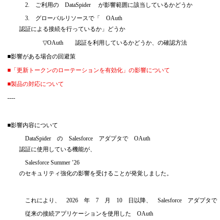
2.
ご利用の
DataSpider
が影響範囲に該当しているかどうか
3.
グローバルリソースで「
OAuth
認証による接続を行っているか」どうか
▽OAuth
認証を利用しているかどうか、の確認方法
■
影響がある場合の回避策
■
「更新トークンのローテーションを有効化」の影響について
■
製品の対応について
----
■
影響内容について
DataSpider
の
Salesforce
アダプタで
OAuth
認証に使用している機能が、
Salesforce Summer ’26
のセキュリティ強化の影響を受けることが発覚しました。
これにより、
2026
年
7
月
10
日以降、
Salesforce
アダプタで
従来の接続アプリケーションを使用した
OAuth