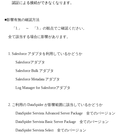
認証による接続ができなくなります。
■
影響有無の確認方法
「
1.
」 ～ 「
3.
」の観点でご確認ください。
全て該当する場合に影響があります。
1. Salesforce
アダプタを利用しているかどうか
Salesforce
アダプタ
Salesforce Bulk
アダプタ
Salesforce Metadata
アダプタ
Log Manager for Salesforce
アダプタ
2.
ご利用の
DataSpider
が影響範囲に該当しているかどうか
DataSpider Servista Advanced Server Package
全てのバージョン
DataSpider Servista Basic Server Package
全てのバージョン
DataSpider Servista Select
全てのバージョン