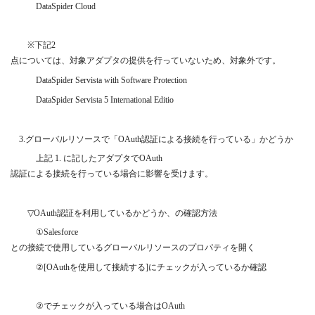
DataSpider Cloud
※
下記
2
点については、対象アダプタの提供を行っていないため、対象外です。
DataSpider Servista with Software Protection
DataSpider Servista 5 International Editio
3.
グローバルリソースで「
OAuth
認証による接続を行っている」かどうか
上記
1.
に記したアダプタで
OAuth
認証による接続を行っている場合に影響を受けます。
▽OAuth
認証を利用しているかどうか、の確認方法
①Salesforce
との接続で使用しているグローバルリソースのプロパティを開く
②[OAuth
を使用して接続する
]
にチェックが入っているか確認
②
でチェックが入っている場合は
OAuth