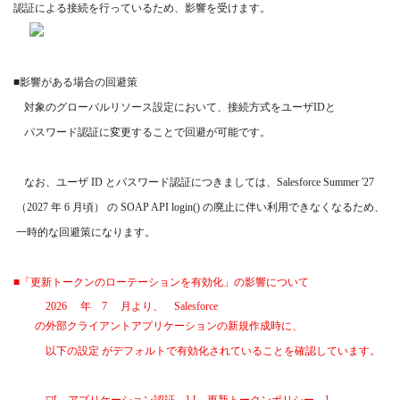
認証による接続を行っているため、影響を受けます。
■
影響がある場合の回避策
対象のグローバルリソース設定において、接続方式をユーザ
ID
と
パスワード認証に変更することで回避が可能です。
なお、ユーザ
ID
とパスワード認証につきましては、
Salesforce Summer '27
（
2027
年
6
月頃） の
SOAP API login()
の廃止に伴い利用できなくなるため、
一時的な回避策になります。
■
「更新トークンのローテーションを有効化」の影響について
2026
年
7
月より、
Salesforce
の外部クライアントアプリケーションの新規作成時に、
以下の設定 がデフォルトで有効化されていることを確認しています。