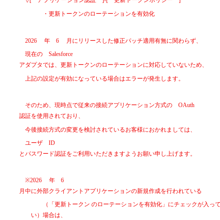
▽[
アプリケーション認証
]-[
更新トークンポリシー
]
・更新トークンのローテーションを有効化
2026
年
6
月にリリースした修正パッチ適用有無に関わらず、
現在の
Salesforce
アダプタでは、更新トークンのローテーションに対応していないため、
上記の設定が有効になっている場合はエラーが発生します。
そのため、現時点で従来の接続アプリケーション方式の
OAuth
認証を使用されており、
今後接続方式の変更を検討されているお客様におかれましては、
ユーザ
ID
とパスワード認証をご利用いただきますようお願い申し上げます。
※2026
年
6
月中に外部クライアントアプリケーションの新規作成を行われている
（「更新トークン のローテーションを有効化」にチェックが入っ
い）場合は、