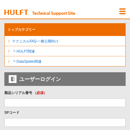
Menu
Open
トップカテゴリー
テクニカルFAQ-一般公開向け-
┗ HULFT関連
┗ DataSpider関連
ユーザーログイン
製品シリアル番号
（必須）
SPコード