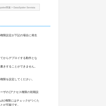
Spider関連
>
DataSpider Servista
の権限設定が下記の場合に発生
してからデプロイする動作とな
上書きすることができません。
 権限を設定してください。
ーザの [アクセス権限の初期設
込み] 権限にはチェックがつくた
ことが可能です。