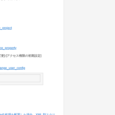
e_project
ice_property
変更]-[アクセス権限の初期設定]
change_user_config
に [end] 処理を配置した場合、XML 型スクリ