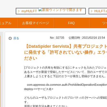
myHULFT
HULFT.
ニュアル
お客様マイページ
FAQ
ツ
No : 32735
公開日時 : 2021/02/16 15:54
戻る
【DataSpider Servista】共有プロ
に発生する「許可されていない操作」エラ
ださい
[プロジェクトの共有を有効にする] にチェックを入れたプロジ
あるユーザが新規で登録したサービスについて、別のユーザで
上書きしようとすると下記のエラーが発生し登録ができません
com.appresso.ds.common.auth.ProhibitedOperationExc
deploy-><サービス名>
どちらのユーザもプロジェクトのプロパティの [サーバへの登録]
す。
原因と対処方法を教えてください。