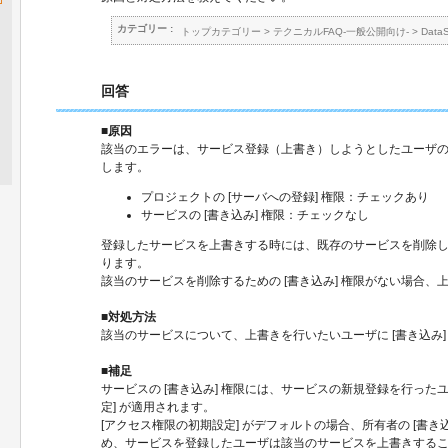
カテゴリー :
トップカテゴリー
>
テクニカルFAQ-一般公開向け-
>
Data
回答
■原因
該当のエラーは、サービス登録（上書き）しようとしたユーザ
します。
プロジェクトの [サーバへの登録] 権限：チェックあり
サービスの [書き込み] 権限：チェックなし
登録したサービスを上書きする時には、既存のサービスを削除
ります。
該当のサービスを削除するための [書き込み] 権限がない場合、
■対処方法
該当のサービスについて、上書きを行いたいユーザに [書き込み]
■補足
サービスの [書き込み] 権限には、サービスの新規登録を行ったユ
定] が適用されます。
[アクセス権限の初期設定] がデフォルトの場合、所有者の [書き
め、サービスを登録したユーザは該当のサービスを上書きする