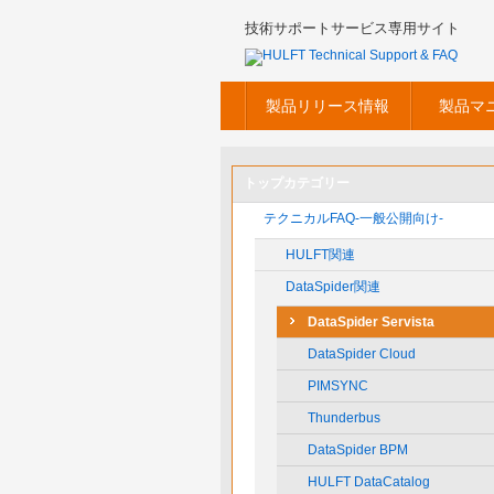
技術サポートサービス専用サイト
製品リリース情報
製品マ
トップカテゴリー
テクニカルFAQ-一般公開向け-
HULFT関連
DataSpider関連
DataSpider Servista
DataSpider Cloud
PIMSYNC
Thunderbus
DataSpider BPM
HULFT DataCatalog