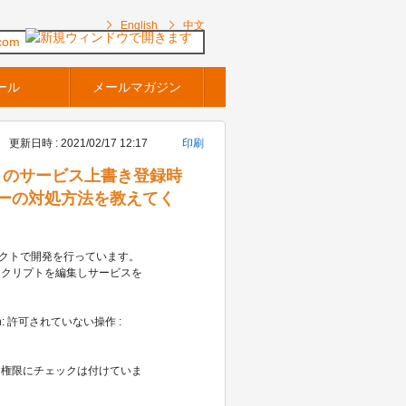
English
中文
com
ール
メールマガジン
更新日時 : 2021/02/17 12:17
印刷
ジェクトのサービス上書き登録時
ーの対処方法を教えてく
ェクトで開発を行っています。
スクリプトを編集しサービスを
。
eption: 許可されていない操作 :
 権限にチェックは付けていま