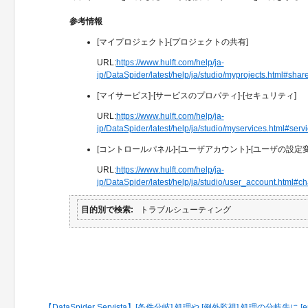
参考情報
[マイプロジェクト]-[プロジェクトの共有]
URL:
https://www.hulft.com/help/ja-
jp/DataSpider/latest/help/ja/studio/myprojects.html#shar
[マイサービス]-[サービスのプロパティ]-[セキュリティ]
URL:
https://www.hulft.com/help/ja-
jp/DataSpider/latest/help/ja/studio/myservices.html#serv
[コントロールパネル]-[ユーザアカウント]-[ユーザの設定
URL:
https://www.hulft.com/help/ja-
jp/DataSpider/latest/help/ja/studio/user_account.html#
目的別で検索
トラブルシューティング
関連するFAQ
【DataSpider Servista】[条件分岐] 処理や [例外監視] 処理の分岐先