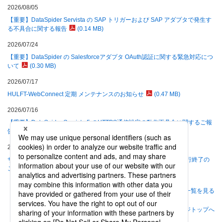
2026/08/05
【重要】DataSpider Servista の SAP トリガーおよび SAP アダプタで発生す
る不具合に関する報告
(0.14 MB)
2026/07/24
【重要】DataSpider の Salesforceアダプタ OAuth認証に関する緊急対応につ
いて
(0.30 MB)
2026/07/17
HULFT-WebConnect 定期 メンテナンスのお知らせ
(0.47 MB)
2026/07/16
【重要】DataSpider Servista 5 のHTTPS通信設定の動作不具合に関するご報
告
(0.12 MB)
2026/06/30
サポート終了製品の製品モジュール提供およびプロダクトキー再発行終了の
ご案内
(0.69 MB)
一覧を見る
ページトップへ