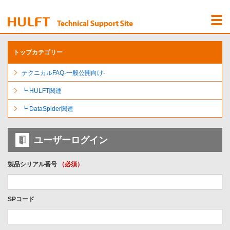
Menu
Open
トップカテゴリー
テクニカルFAQ-一般公開向け-
┗ HULFT関連
┗ DataSpider関連
ユーザーログイン
製品シリアル番号
（必須）
SPコード