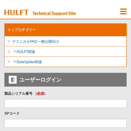
Menu
Open
トップカテゴリー
テクニカルFAQ-一般公開向け-
┗ HULFT関連
┗ DataSpider関連
ユーザーログイン
製品シリアル番号
（必須）
SPコード