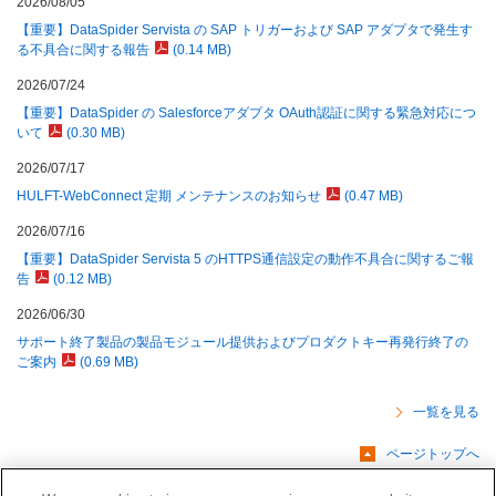
2026/08/05
【重要】DataSpider Servista の SAP トリガーおよび SAP アダプタで発生す
る不具合に関する報告
(0.14 MB)
2026/07/24
【重要】DataSpider の Salesforceアダプタ OAuth認証に関する緊急対応につ
いて
(0.30 MB)
2026/07/17
HULFT-WebConnect 定期 メンテナンスのお知らせ
(0.47 MB)
2026/07/16
【重要】DataSpider Servista 5 のHTTPS通信設定の動作不具合に関するご報
告
(0.12 MB)
2026/06/30
サポート終了製品の製品モジュール提供およびプロダクトキー再発行終了の
ご案内
(0.69 MB)
一覧を見る
ページトップへ