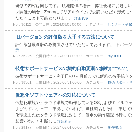
研修の内容は同じです。 現地開催の場合、弊社会場にお越しい
ン開催の場合、Zoomにてリアルタイムで受講いただく形式に
ただくことも可能となります。
詳細表示
No：36112
公開日時：2024/08/01 00:00
カテゴリー：
セミナー・研
旧バージョンの評価版を入手する方法について
評価版は最新版のみ提供させていただいております。 旧バー
示
No：36225
公開日時：2024/09/17 00:00
カテゴリー：
myHULFT
技術サポートサービスの契約自動更新の解約について
技術サポートサービス満了日の1ヶ月前までに解約のお手続き
No：38361
公開日時：2026/03/31 00:00
カテゴリー：
技術サポート
仮想化ソフトウェアへの対応について
仮想化環境やクラウド環境で動作しているOSおよびミドルウェ
よびミドルウェアに準拠していれば、当社製品もそれに準じて
化環境またはクラウド環境に対して、個別の動作確認は行って
影響があると判断し...
詳細表示
No：29177
公開日時：2024/02/01 00:00
カテゴリー：
動作環境