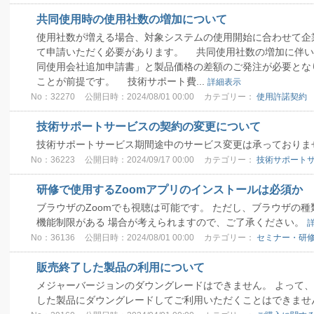
共同使用時の使用社数の増加について
使用社数が増える場合、対象システムの使用開始に合わせて企
て申請いただく必要があります。 共同使用社数の増加に伴い
同使用会社追加申請書」と製品価格の差額のご発注が必要とな
ことが前提です。 技術サポート費...
詳細表示
No：32270
公開日時：2024/08/01 00:00
カテゴリー：
使用許諾契約
技術サポートサービスの契約の変更について
技術サポートサービス期間途中のサービス変更は承っておりま
No：36223
公開日時：2024/09/17 00:00
カテゴリー：
技術サポート
研修で使用するZoomアプリのインストールは必須か
ブラウザのZoomでも視聴は可能です。 ただし、ブラウザの種
機能制限がある 場合が考えられますので、ご了承ください。
No：36136
公開日時：2024/08/01 00:00
カテゴリー：
セミナー・研
販売終了した製品の利用について
メジャーバージョンのダウングレードはできません。 よって
した製品にダウングレードしてご利用いただくことはできませ