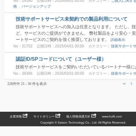
No：29160
公開日時：2024/04/01 00:00
カテゴリー：
ご購入に関する
格
,
バージョンアップ
技術サポートサービス未契約での製品利用について
技術サポートサービスへの加入は任意となります。 ただし、
ど、サービスのご提供ができません。 弊社製品をより安心・
ートサービスのご契約を強く推奨しております。
詳細表示
No：31752
公開日時：2025/04/01 00:00
カテゴリー：
技術サポート
認証ID/SPコードについて（ユーザー様）
技術サポートサービスをご契約いただいているパートナー様に
No：38366
公開日時：2026/03/31 00:00
カテゴリー：
技術サポート
228件中 21 - 30 件を表示
≪
1
企業情報
サイトポリシー
個人情報保護方針
www.hulft.com
Copyright © Saison Technology Co., Ltd. All Rights Reserved.