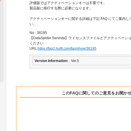
評価版ではアクティベーションキーは不要です。
製品版に移行する際に必要になります。
アクティベーションキーに関する詳細は下記 FAQ にてご案内
い。
No : 38195
【DataSpider Servista】ライセンスファイルとアクティ
ください
URL:
https://faq2.hulft.com/faq/show/38195
Version Information
Ver.5
このFAQに関してのご意見をお聞か