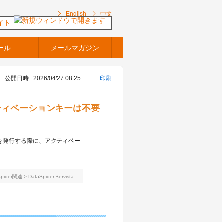
English
中文
イト
ール
メールマガジン
公開日時 : 2026/04/27 08:25
印刷
はアクティベーションキーは不要
センスキーを発行する際に、アクティベー
Spider関連
>
DataSpider Servista