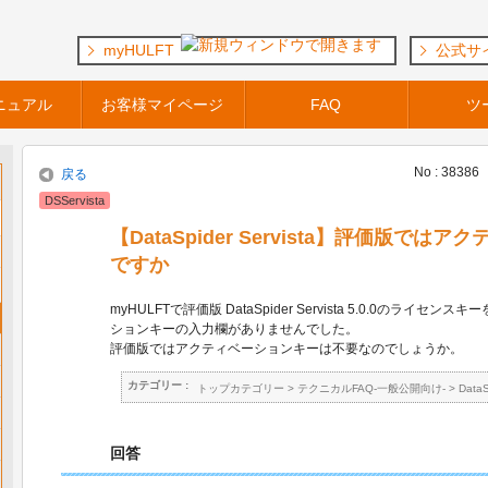
myHULFT
公式サ
ニュアル
お客様マイページ
FAQ
ツ
No : 38386
戻る
DSServista
【DataSpider Servista】評価版で
ですか
myHULFTで評価版 DataSpider Servista 5.0.0のライ
ションキーの入力欄がありませんでした。
評価版ではアクティベーションキーは不要なのでしょうか。
カテゴリー :
トップカテゴリー
>
テクニカルFAQ-一般公開向け-
>
Data
回答