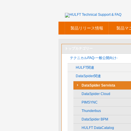
製品リリース情報
製品マ
トップカテゴリー
テクニカルFAQ-一般公開向け-
HULFT関連
DataSpider関連
DataSpider Servista
DataSpider Cloud
PIMSYNC
Thunderbus
DataSpider BPM
HULFT DataCatalog