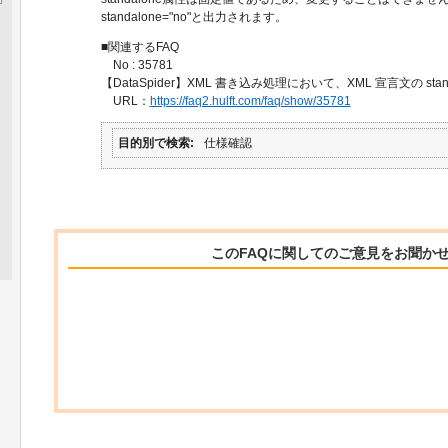
standalone="no"と出力されます。
■関連するFAQ
No : 35781
【DataSpider】XML 書き込み処理において、XML 宣言文の st
URL：
https://faq2.hulft.com/faq/show/35781
目的別で検索
仕様確認
このFAQに関してのご意見をお聞か