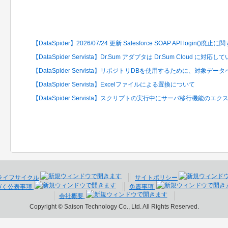
関連するFAQ
【DataSpider】2026/07/24 更新 Salesforce SOAP API login()廃止
【DataSpider Servista】Dr.Sum アダプタは Dr.Sum Cloud に対応
【DataSpider Servista】リポジトリDBを使用するために、対象
【DataSpider Servista】Excelファイルによる置換について
【DataSpider Servista】スクリプトの実行中にサーバ移行機能の
ライフサイクル
サイトポリシー
づく公表事項
免責事項
会社概要
Copyright © Saison Technology Co., Ltd. All Rights Reserved.