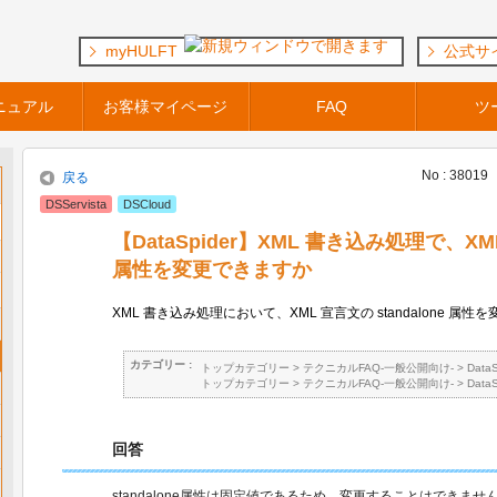
myHULFT
公式サ
ニュアル
お客様マイページ
FAQ
ツ
No : 38019
戻る
DSServista
DSCloud
【DataSpider】XML 書き込み処理で、XML 
属性を変更できますか
XML 書き込み処理において、XML 宣言文の standalone 属
カテゴリー :
トップカテゴリー
>
テクニカルFAQ-一般公開向け-
>
Data
トップカテゴリー
>
テクニカルFAQ-一般公開向け-
>
Data
回答
standalone属性は固定値であるため、変更することはできませ