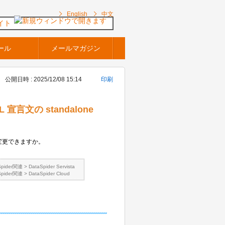
English
中文
イト
ール
メールマガジン
公開日時 : 2025/12/08 15:14
印刷
宣言文の standalone
性を変更できますか。
Spider関連
>
DataSpider Servista
Spider関連
>
DataSpider Cloud
ん。