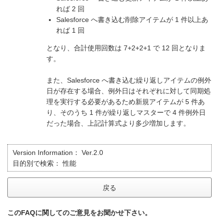
れば 2 回
Salesforce へ書き込む削除アイテムが 1 件以上あ
れば 1 回
となり、合計使用回数は 7+2+2+1 で 12 回となりま
す。
また、Salesforce へ書き込む繰り返しアイテムの例外
日が存在する場合、例外日はそれぞれに対して同期処
理を実行する必要があるため新規アイテムが 5 件あ
り、そのうち 1 件が繰り返しマスターで 4 件例外日
だった場合、上記計算式より多少増加します。
Version Information：
Ver.2.0
目的別で検索：
性能
戻る
このFAQに関してのご意見をお聞かせ下さい。