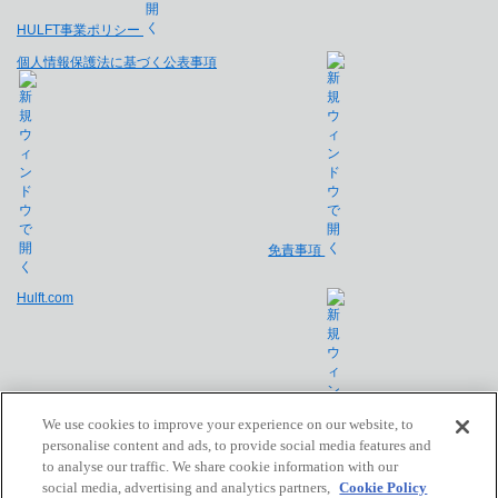
HULFT事業ポリシー
個人情報保護法に基づく公表事項
免責事項
Hulft.com
We use cookies to improve your experience on our website, to
personalise content and ads, to provide social media features and
to analyse our traffic. We share cookie information with our
会社概要
social media, advertising and analytics partners,
Cookie Policy