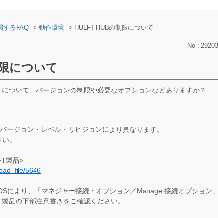
関するFAQ
>
動作環境
>
HULFT-HUBの制限について
No : 29203
の制限について
ULFTについて、バージョンの制限や必要なオプションなどありますか？
UBのバージョン・レベル・リビジョンにより異なります。
さい。
FT製品>
oad_file/5646
やOSにより、「マネジャー接続・オプション／Manager接続オプショ
ULFT製品の下部注意書きをご確認ください。