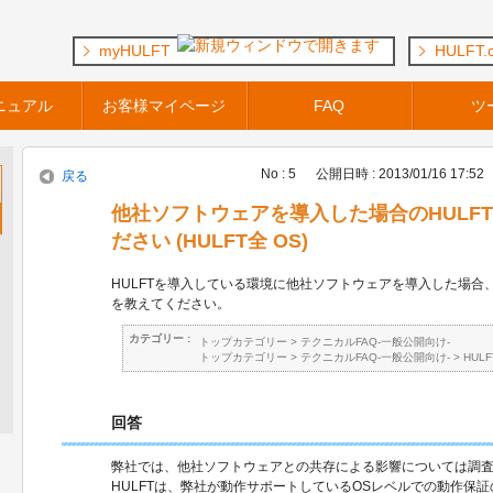
myHULFT
HULFT.
ニュアル
お客様マイページ
FAQ
ツ
No : 5
公開日時 : 2013/01/16 17:52
戻る
他社ソフトウェアを導入した場合のHULF
ださい (HULFT全 OS)
HULFTを導入している環境に他社ソフトウェアを導入した場合、
を教えてください。
カテゴリー :
トップカテゴリー
>
テクニカルFAQ-一般公開向け-
トップカテゴリー
>
テクニカルFAQ-一般公開向け-
>
HUL
回答
弊社では、他社ソフトウェアとの共存による影響については調
HULFTは、弊社が動作サポートしているOSレベルでの動作保