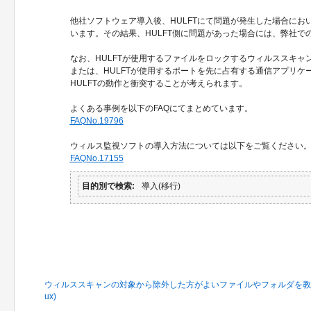
他社ソフトウェア導入後、HULFTにて問題が発生した場合にお
います。その結果、HULFT側に問題があった場合には、弊社で
なお、HULFTが使用するファイルをロックするウィルススキャ
または、HULFTが使用するポートを先に占有する通信アプリケ
HULFTの動作と衝突することが考えられます。
よくある事例を以下のFAQにてまとめています。
FAQNo.19796
ウィルス監視ソフトの導入方法については以下をご覧ください
FAQNo.17155
目的別で検索
導入(移行)
関連するFAQ
ウィルススキャンの対象から除外した方がよいファイルやフォルダを教えてください 
ux)