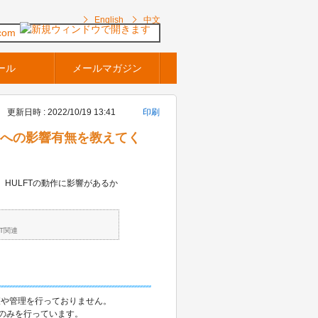
English
中文
com
ール
メールマガジン
更新日時 : 2022/10/19 13:41
印刷
Tへの影響有無を教えてく
 HULFTの動作に影響があるか
FT関連
査や管理を行っておりません。
証のみを行っています。