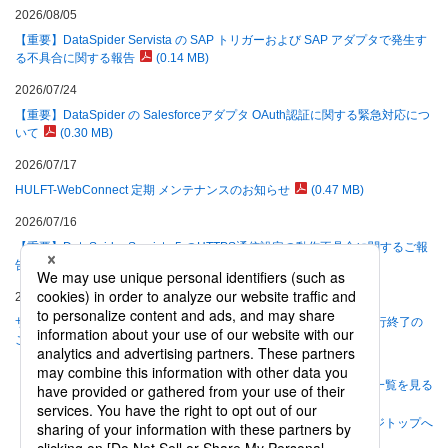
2026/08/05
【重要】DataSpider Servista の SAP トリガーおよび SAP アダプタで発生す
る不具合に関する報告
(0.14 MB)
2026/07/24
【重要】DataSpider の Salesforceアダプタ OAuth認証に関する緊急対応につ
いて
(0.30 MB)
2026/07/17
HULFT-WebConnect 定期 メンテナンスのお知らせ
(0.47 MB)
2026/07/16
【重要】DataSpider Servista 5 のHTTPS通信設定の動作不具合に関するご報
告
(0.12 MB)
2026/06/30
サポート終了製品の製品モジュール提供およびプロダクトキー再発行終了の
ご案内
(0.69 MB)
一覧を見る
ページトップへ