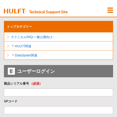
Menu
Open
トップカテゴリー
テクニカルFAQ-一般公開向け-
┗ HULFT関連
┗ DataSpider関連
ユーザーログイン
製品シリアル番号
（必須）
SPコード