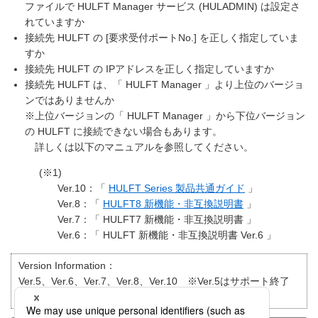
ファイルで HULFT Manager サービス (HULADMIN) は設定さ
れていますか
接続先 HULFT の [要求受付ポートNo.] を正しく指定していま
すか
接続先 HULFT の IPアドレスを正しく指定していますか
接続先 HULFT は、「 HULFT Manager 」より上位のバージョ
ンではありませんか
※上位バージョンの「 HULFT Manager 」から下位バージョン
の HULFT に接続できない場合もあります。
詳しくは以下のマニュアルを参照してください。
(※1)
Ver.10：「
HULFT Series 製品共通ガイド
」
Ver.8：「
HULFT8 新機能・非互換説明書
」
Ver.7：「 HULFT7 新機能・非互換説明書 」
Ver.6：「 HULFT 新機能・非互換説明書 Ver.6 」
Version Information：
Ver.5、Ver.6、Ver.7、Ver.8、Ver.10 ※Ver.5はサポート終了
目的別で検索：
トラブルシューティング