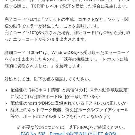
続する際に、 TCP/IP レベルでRSTを受信した場合に発生します。
完了コード"710"は「ソケットの生成、コネクトなど、ソケット関
連の動作でエラーが発生した」ことを意味します。
完了コード"710"が出力された場合、詳細コードにはOSから受け取
ったエラーコードがそのまま出力されます。
詳細コード "10054" は、WindowsOSから受け取ったエラーコード
をそのまま出力したもので、「既存の接続はリモート ホストに強
制的に切断されました。」を意味します。
対処としては、以下の点を確認してください。
配信側の [詳細ホスト情報] と集信側の [システム動作環境設定]
に設定された[集信ポートNo.]が一致しているか
配信側のhostsやDNSに登録されているIPアドレスは正しいか
経路上のネットワーク機器、例えばルータやファイアウォール
等で、ポートのフィルタリングを行っていないか(※)
※ 必要な設定については、以下のFAQをご確認ください。
FAQ No. 533 Firewall の設定方法 (HULFT 全OS)