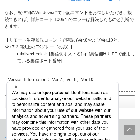
なお、配信側のWindowsにて下記コマンドをお試しいただき、接
続できれば、詳細コード"10054"のエラーは解決したものと判断で
きます。
【リモート生存監視コマンドで確認 (Ver.8およびVer.10と、
Ver.7.2.0以上のEXグレードのみ) 】
utlalivecheck -h [集信側ホスト名] -p [集信側HULFTで使用し
ている集信ポート番号]
Version Information：
Ver.7、Ver.8、Ver.10
目的別で検索：
トラブルシューティング
戻る
プロダクトライフサイクル
サイトポリシー