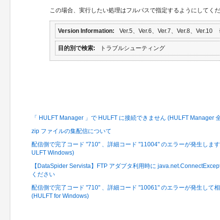
この場合、実行したい処理はフルパスで指定するようにしてく
Version Information
Ver.5、Ver.6、Ver.7、Ver.8、Ver
目的別で検索
トラブルシューティング
関連するFAQ
「 HULFT Manager 」で HULFT に接続できません (HULFT Manager 
zip ファイルの集配信について
配信側で完了コード "710" 、詳細コード "11004" のエラーが発生
ULFT Windows)
【DataSpider Servista】FTP アダプタ利用時に java.net.Conne
ください
配信側で完了コード "710" 、詳細コード "10061" のエラーが発
(HULFT for Windows)