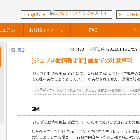
myHULFT
HULFT.
ニュアル
お客様マイページ
FAQ
ツ
No : 178
公開日時 : 2013/01/16 17:59
戻る
[ジョブ起動情報更新] 画面での注意事項
[ジョブ起動情報更新] 画面にて、 1 行目で cd コマンドで現在
で処理を実行しようとしていますが実行されません。原因と対
カテゴリー :
トップカテゴリー
>
テクニカルFAQ-一般公開向け-
>
HUL
回答
[ジョブ起動情報更新] 画面では、それぞれのジョブは行ごとに
したがって、 1 行目で cd コマンドで現在のディレクトリを移動
実行しようとする場合、 1 行目の内容を 2 行目が引き継がな