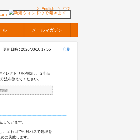
English
中文
com
ール
メールマガジン
更新日時 : 2026/03/16 17:55
印刷
のディレクトリを移動し、 2 行目
処方法を教えてください。
FT関連
独立しています。
し、 2 行目で相対パスで処理を
いために失敗します。