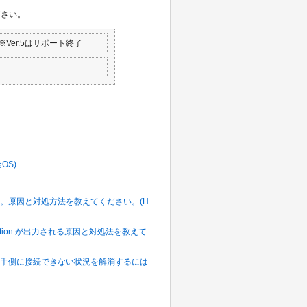
ださい。
.10 ※Ver.5はサポート終了
全OS)
します。原因と対処方法を教えてください。(H
ctException が出力される原因と対処法を教えて
生して相手側に接続できない状況を解消するには