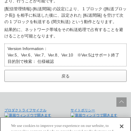
より、行うことが可能です。
[配信管理情報]-[転送間隔] の設定により、 1 ブロック ([転送ブロッ
ク長]) を相手に転送した後に、設定された [転送間隔] を空けて次
の 1 ブロックを転送する (間欠転送) という動作となります。
結果的に、ネットワーク帯域をその転送処理で占有することを避
けることが可能となります。
Version Information：
Ver.5、Ver.6、Ver.7、Ver.8、Ver.10 ※Ver.5はサポート終了
目的別で検索：
仕様確認
戻る
プロダクトライフサイクル
サイトポリシー
個人情報保護法に基づく公表事項
免責事項
We use cookies to improve your experience on our website, to