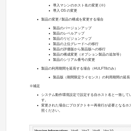
導入マシンのホスト名の変更 (※)
導入 OS の変更
製品の変更 / 製品の構成を変更する場合
製品のバージョンアップ
製品のレベルアップ
製品のリビジョンアップ
製品の上位グレードへの移行
製品の評価版から製品版への移行
製品の構成変更（オプション製品の追加等）
製品のシリアル番号の変更
製品の利用期間を延長する場合（HULFT8のみ）
製品版（期間限定ライセンス）の利用期間の延長
※補足
システム動作環境設定で設定する自ホスト名と一致して
す。
変更された場合にプロダクトキー再発行が必要となるホ
照ください。
Version Information
Ver6、Ver7、Ver8、Ver.10