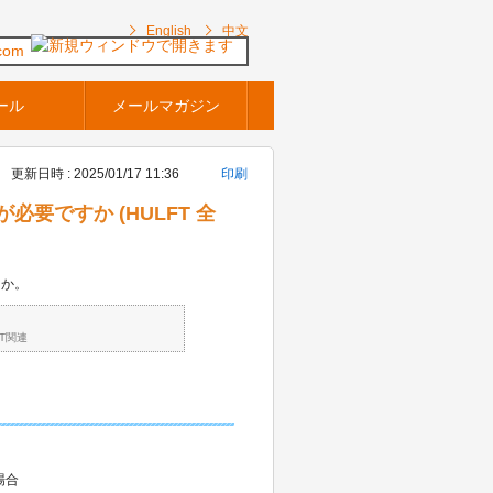
English
中文
com
ール
メールマガジン
更新日時 : 2025/01/17 11:36
印刷
要ですか (HULFT 全
うか。
FT関連
。
場合