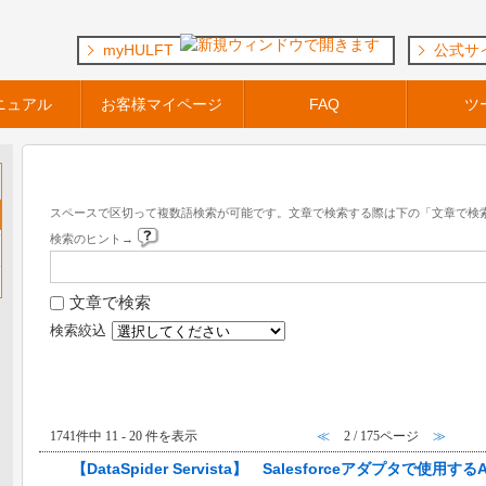
myHULFT
公式サ
ニュアル
お客様マイページ
FAQ
ツ
キーワード検索
スペースで区切って複数語検索が可能です。文章で検索する際は下の「文章で検
検索のヒント→
文章で検索
検索絞込
『 テクニカルFAQ-一般公開向け- 』 内のFAQ
1741件中 11 - 20 件を表示
≪
2 / 175ページ
≫
【DataSpider Servista】 Salesforceアダプタで使