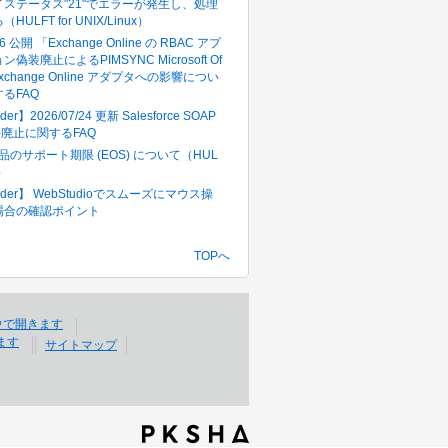
ステータス"21"でエラーが発生し、処理
ULFT for UNIX/Linux）
16 公開 「Exchange Online の RBAC アプ
偽装廃止によるPIMSYNC Microsoft Of
5 Exchange Online アダプタへの影響につい
るFAQ
der】2026/07/24 更新 Salesforce SOAP
in()廃止に関するFAQ
製品のサポート期限 (EOS) について（HUL
）
pider】 WebStudioでスムーズにマウス操
場合の確認ポイント
TOPへ
サイトマップ