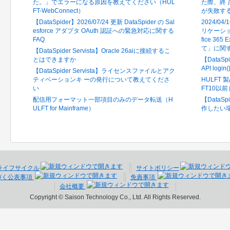
た。」でエラーになる原因を教えてください（HUL
た際、終了
FT-WebConnect）
が失敗する（H
【DataSpider】2026/07/24 更新 DataSpider の Sal
2024/04/
esforce アダプタ OAuth 認証への緊急対応に関する
リケーション
FAQ
fice 36
て」に関す
【DataSpider Servista】Oracle 26aiに接続するこ
とはできますか
【DataSpi
API log
【DataSpider Servista】ライセンスファイルとアク
ティベーションキ ーの発行について教えてくださ
HULFT 
い
FT10以前
配信用フォーマット一部項目のみのデータ転送（H
【DataS
ULFT for Mainframe）
作したい
ライフサイクル
サイトポリシー
づく公表事項
免責事項
会社概要
Copyright © Saison Technology Co., Ltd. All Rights Reserved.