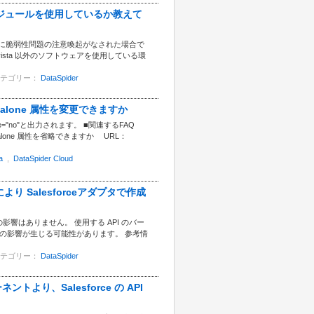
nSSLのモジュールを使用しているか教えて
penSSL に脆弱性問題の注意喚起がなされた場合で
rvista 以外のソフトウェアを使用している環
テゴリー：
DataSpider
ndalone 属性を変更できますか
ne="no"と出力されます。 ■関連するFAQ
andalone 属性を省略できますか URL：
a
,
DataSpider Cloud
プにより Salesforceアダプタで作成
への影響はありません。 使用する API のバー
作への影響が生じる可能性があります。 参考情
テゴリー：
DataSpider
ントより、Salesforce の API