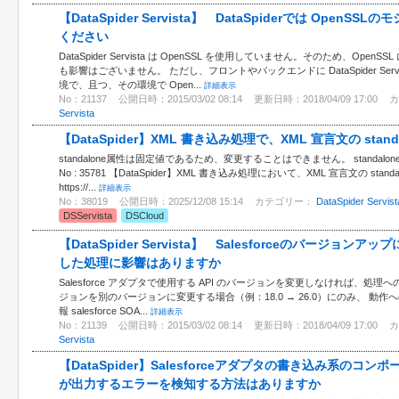
【DataSpider Servista】 DataSpiderでは Ope
ください
DataSpider Servista は OpenSSL を使用していません。そのため、O
も影響はございません。 ただし、フロントやバックエンドに DataSpider Se
境で、且つ、その環境で Open...
詳細表示
No：21137
公開日時：2015/03/02 08:14
更新日時：2018/04/09 17:00
カ
Servista
【DataSpider】XML 書き込み処理で、XML 宣言文の sta
standalone属性は固定値であるため、変更することはできません。 standalo
No : 35781 【DataSpider】XML 書き込み処理において、XML 宣言文の st
https://...
詳細表示
No：38019
公開日時：2025/12/08 15:14
カテゴリー：
DataSpider Servist
DSServista
DSCloud
【DataSpider Servista】 Salesforceのバージョンアッ
した処理に影響はありますか
Salesforce アダプタで使用する API のバージョンを変更しなければ、処理
ジョンを別のバージョンに変更する場合（例：18.0 → 26.0）にのみ、 動
報 salesforce SOA...
詳細表示
No：21139
公開日時：2015/03/02 08:14
更新日時：2018/04/09 17:00
カ
Servista
【DataSpider】Salesforceアダプタの書き込み系のコンポーネ
が出力するエラーを検知する方法はありますか