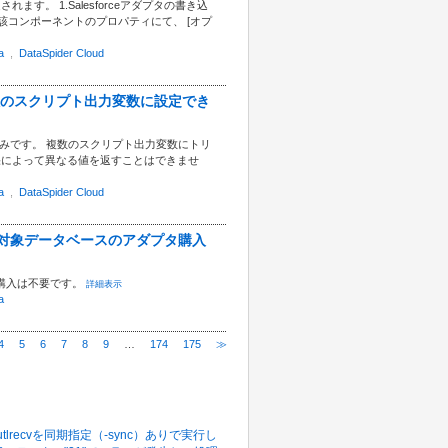
れます。 1.Salesforceアダプタの書き込
当該コンポーネントのプロパティにて、 [オプ
a
,
DataSpider Cloud
a」を複数のスクリプト出力変数に設定でき
 1つのみです。 複数のスクリプト出力変数にトリ
処理結果によって異なる値を返すことはできませ
a
,
DataSpider Cloud
ために、対象データベースのアダプタ購入
タ購入は不要です。
詳細表示
a
4
5
6
7
8
9
…
174
175
≫
多いFAQ
dやutlrecvを同期指定（-sync）ありで実行し