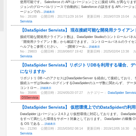
使用可能です。 Salesforce の API はバージョンごとに接続 URL が異なります。
ジョンのグローバルリソースで自動的に Salesforce の該当する API バージ
ージョンでの...
詳細表示
No：28188
公開日時：2017/11/29 16:54
更新日時：2019/07/29 15:04
Servista
【DataSpider Servista】 現在接続可能な開発用クラ
接続可能な開発用クライアント数は、DataSpider Studioのコントロー
「開発用クライアント数」から確認できます。 コントロールパネルのライセンス情報の詳細
ヘルプをご参照ください。 ・[開発ツール...
詳細表示
No：29803
公開日時：2018/08/07 19:42
更新日時：2025/02/04 13:38
Servista
【DataSpider Servista】リポジトリDBを利用する場
になりますか
リポジトリ DB へのアクセスはDataSpiderServer を経由して接続しており、
接続ユーザはStudioへログインするDataSpiderのユーザ数に関わらず、 
コントロー...
詳細表示
No：35895
公開日時：2024/05/20 07:27
カテゴリー：
DataSpider Servist
DSServista
【DataSpider Servista】 仮想環境上でのDataSpid
DataSpider はバージョン 2.4.3 より仮想環境に対応しております。 Data
をすべて満たした環境をサポート対象としております。 DataSpider の稼働
る OS である ...
詳細表示
No：21290
公開日時：2015/03/02 08:14
更新日時：2019/12/05 16:30
Servista