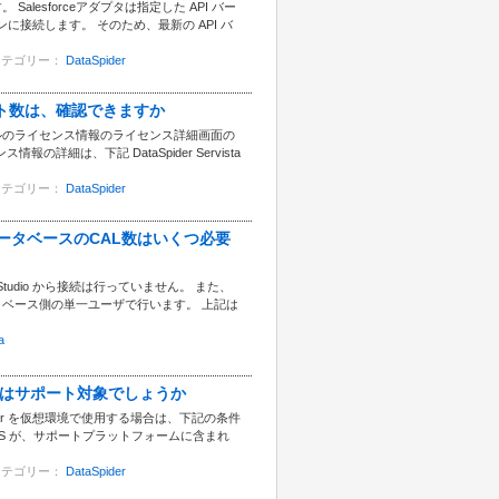
 Salesforceアダプタは指定した API バー
ョンに接続します。 そのため、最新の API バ
カテゴリー：
DataSpider
イアント数は、確認できますか
ルパネルのライセンス情報のライセンス詳細画面の
は、下記 DataSpider Servista
カテゴリー：
DataSpider
合、データベースのCAL数はいくつ必要
 Studio から接続は行っていません。 また、
データベース側の単一ユーザで行います。 上記は
a
erの利用はサポート対象でしょうか
Spider を仮想環境で使用する場合は、下記の条件
 OS が、サポートプラットフォームに含まれ
カテゴリー：
DataSpider