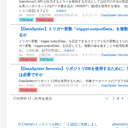
Salesforceの API が出力するエラーを検知する方法としては以下の方法が想定さ
み系コンポーネントの[データ書き込み（INSERT）]処理を使用する場合、 
ション設定] タブより ...
詳細表示
No：36070
公開日時：2024/07/08 07:41
カテゴリー：
DataSpider Servist
DSCloud
DSServista
【DataSpider】トリガー変数「trigger.outputDat
るか
トリガー変数「trigger.outputData」を設定できるスクリプト出力変数は
ガー変数「trigger.outputData」を設定しても、複数の値を返すことや
ん。 このため、以下の方法に...
詳細表示
No：35997
公開日時：2024/06/10 14:31
カテゴリー：
DataSpider Servist
DSServista
DSCloud
【DataSpider Servista】リポジトリDBを使用する
は必要ですか
DataSpiderのリポジトリDBを使用するために、対象データベースのアダプ
No：37667
公開日時：2025/05/26 07:16
カテゴリー：
DataSpider Servist
DSServista
1741件中 11 - 20 件を表示
≪
1
2
3
最新のFAQ
閲覧の
D-Clientのインストール時に「 -1 認証に失敗しまし
utlsen