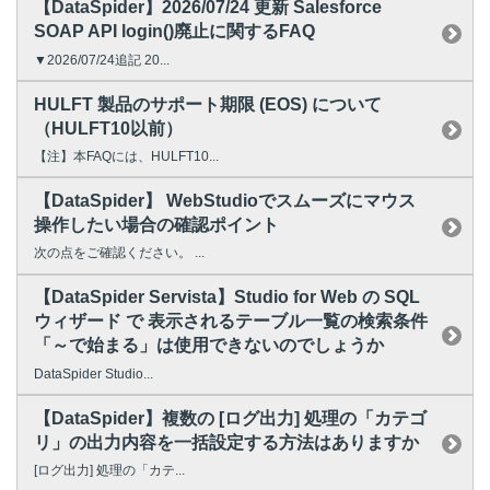
【DataSpider】2026/07/24 更新 Salesforce
SOAP API login()廃止に関するFAQ
▼2026/07/24追記 20...
HULFT 製品のサポート期限 (EOS) について
（HULFT10以前）
【注】本FAQには、HULFT10...
【DataSpider】 WebStudioでスムーズにマウス
操作したい場合の確認ポイント
次の点をご確認ください。 ...
【DataSpider Servista】Studio for Web の SQL
ウィザード で 表示されるテーブル一覧の検索条件
「～で始まる」は使用できないのでしょうか
DataSpider Studio...
【DataSpider】複数の [ログ出力] 処理の「カテゴ
リ」の出力内容を一括設定する方法はありますか
[ログ出力] 処理の「カテ...