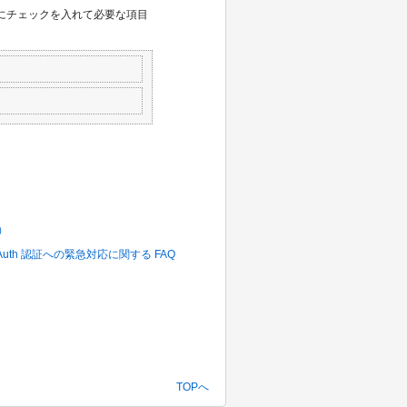
]にチェックを入れて必要な項目
）
ダプタ OAuth 認証への緊急対応に関する FAQ
TOPへ