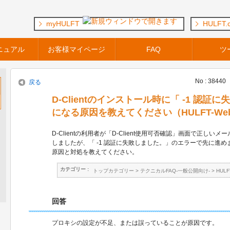
myHULFT
HULFT.
ニュアル
お客様マイページ
FAQ
ツ
No : 38440
戻る
D-Clientのインストール時に「 -1 認
になる原因を教えてください（HULFT-WebC
D-Clientの利用者が「D-Client使用可否確認」画面で正し
しましたが、「 -1 認証に失敗しました。」のエラーで先に進め
原因と対処を教えてください。
カテゴリー :
トップカテゴリー
>
テクニカルFAQ-一般公開向け-
>
HUL
回答
プロキシの設定が不足、または誤っていることが原因です。