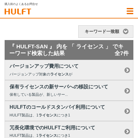
購入前のよくあるお問合せ
キーワード一致順
『 HULFT-SAN 』 内を 「 ライセンス 」 でキ
ーワード検索した結果
全7件
バージョンアップ費用について
バージョンアップ対象の
ライセンス
が
保有ライセンスの新サーバへの移設について
保有している製品が、新しいサー...
HULFTのコールドスタンバイ利用について
HULFT製品は、1
ライセンス
につき1
冗長化環境でのHULFTご利用について
HULFT製品は、1
ライセンス
につき1