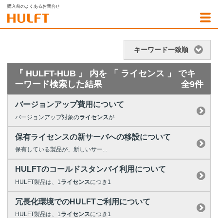
購入前のよくあるお問合せ
キーワード一致順
『 HULFT-HUB 』 内を 「 ライセンス 」 でキ
ーワード検索した結果
全9件
バージョンアップ費用について
バージョンアップ対象の
ライセンス
が
保有ライセンスの新サーバへの移設について
保有している製品が、新しいサー...
HULFTのコールドスタンバイ利用について
HULFT製品は、1
ライセンス
につき1
冗長化環境でのHULFTご利用について
HULFT製品は、1
ライセンス
につき1