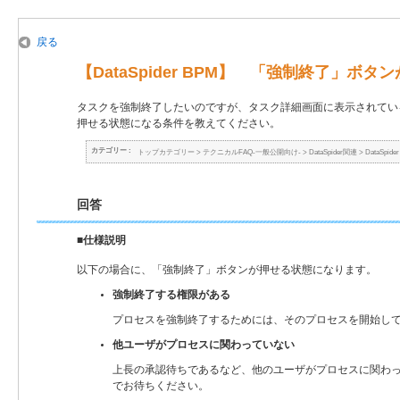
戻る
【DataSpider BPM】 「強制終了」
タスクを強制終了したいのですが、タスク詳細画面に表示されてい
押せる状態になる条件を教えてください。
カテゴリー :
トップカテゴリー
>
テクニカルFAQ-一般公開向け-
>
DataSpider関連
>
DataSpide
回答
■仕様説明
以下の場合に、「強制終了」ボタンが押せる状態になります。
強制終了する権限がある
プロセスを強制終了するためには、そのプロセスを開始し
他ユーザがプロセスに関わっていない
上長の承認待ちであるなど、他のユーザがプロセスに関わ
でお待ちください。