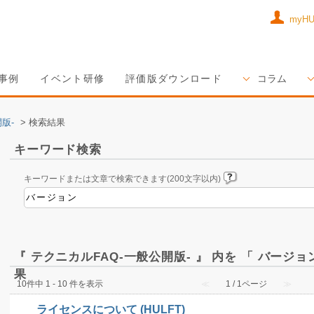
myH
事例
イベント研修
評価版ダウンロード
コラム
版-
>
検索結果
キーワード検索
キーワードまたは文章で検索できます(200文字以内)
『 テクニカルFAQ-一般公開版- 』 内を 「 バージ
果
10件中 1 - 10 件を表示
≪
1 / 1ページ
≫
ライセンスについて (HULFT)