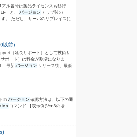
のシリアル番号は製品ライセンスも移行、
LFT と、
バージョン
アップ後の
ます。 ただし、サーバのリプレイスに
10以前）
d Support（延長サポート）として技術サ
t（延長サポート）は料金が割増になりま
り、最新
バージョン
リリース後、最低
トの
バージョン
確認方法は、以下の通
sion
コマンド 【表示例(Ver.3の場
s)