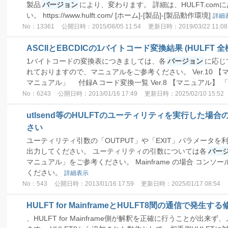
製品
バージョン
により、変わります。 詳細は、HULFT.co
い。 https://www.hulft.com/ [ホーム]-[製品]-[製品動作環境]
詳細
No：13361
公開日時：2015/08/05 11:54
更新日時：2019/03/22 11:08
ASCIIとEBCDICの1バイトコード変換結果 (HULFT 全
1バイトコードの変換表につきましては、各
バージョン
に応じ
れておりますので、マニュアルをご参考ください。 Ver.10 【マ
マニュアル」 付録A コード変換一覧 Ver.8 【マニュアル】 「
No：6243
公開日時：2013/01/16 17:49
更新日時：2025/02/10 15:52
utlsend等のHULFTのユーティリティを実行した
さい
ユーティリティ引数の「OUTPUT」や「EXIT」パラメータ
出力してください。 ユーティリティの引数については各
バー
マニュアル」をご参考ください。 Mainframe の場合 コン
ください。
詳細表示
No：543
公開日時：2013/01/16 17:59
更新日時：2025/01/17 08:54
HULFT for MainframeとHULFT8間の通信で発
、HULFT for Mainframe側が解釈を正確に行うことが