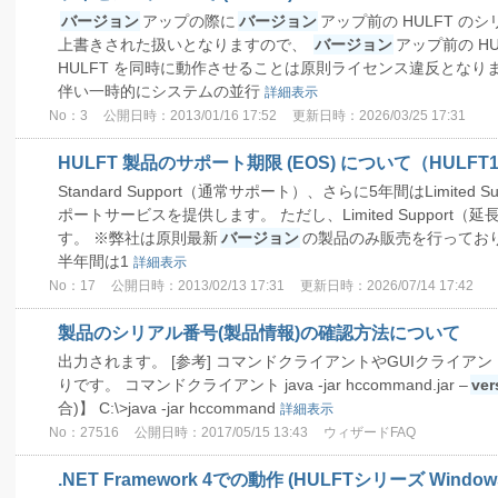
バージョン
アップの際に
バージョン
アップ前の HULFT 
上書きされた扱いとなりますので、
バージョン
アップ前の HU
HULFT を同時に動作させることは原則ライセンス違反となり
伴い一時的にシステムの並行
詳細表示
No：3
公開日時：2013/01/16 17:52
更新日時：2026/03/25 17:31
HULFT 製品のサポート期限 (EOS) について（HULFT
Standard Support（通常サポート）、さらに5年間はLimite
ポートサービスを提供します。 ただし、Limited Suppor
す。 ※弊社は原則最新
バージョン
の製品のみ販売を行ってお
半年間は1
詳細表示
No：17
公開日時：2013/02/13 17:31
更新日時：2026/07/14 17:42
製品のシリアル番号(製品情報)の確認方法について
出力されます。 [参考] コマンドクライアントやGUIクライアン
りです。 コマンドクライアント java -jar hccommand.jar –
ver
合)】 C:\>java -jar hccommand
詳細表示
No：27516
公開日時：2017/05/15 13:43
ウィザードFAQ
.NET Framework 4での動作 (HULFTシリーズ Window