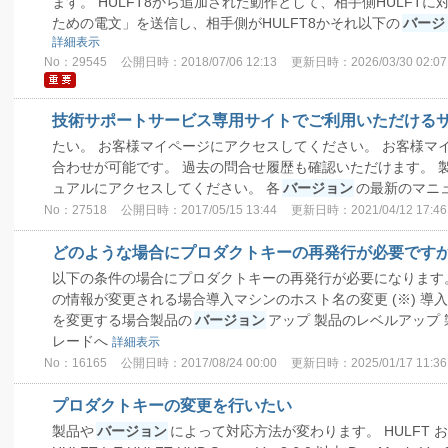
ます。 HULFT8から追加された動作として、相手側HULFT
ための電文」を送信し、相手側がHULFT8かそれ以下の
バージ
詳細表示
No：29545
公開日時：2018/07/06 12:13
更新日時：2026/03/30 02:07
技術サポートサービス専用サイトでご利用いただける
たい。 お客様マイページにアクセスしてください。 お客様マ
合わせが可能です。 過去の問合せ履歴も確認いただけます。 
ュアルにアクセスしてください。 各
バージョン
の最新のマニ
No：27518
公開日時：2017/05/15 13:44
更新日時：2021/04/12 17:46
どのような場合にプロダクトキーの再発行が必要ですか (H
以下の条件の場合にプロダクトキーの再発行が必要になります
の情報が変更される場合導入マシンのホスト名の変更 (※) 導入 O
を変更する場合製品の
バージョン
アップ 製品のレベルアップ
レードへ
詳細表示
No：16165
公開日時：2017/08/24 00:00
更新日時：2025/01/17 11:36
プロダクトキーの変更を行いたい
製品や
バージョン
によって対応方法が変わります。 HULFT および H