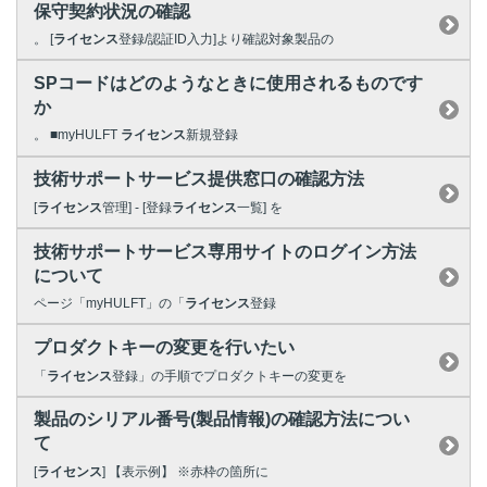
保守契約状況の確認
。 [
ライセンス
登録/認証ID入力]より確認対象製品の
SPコードはどのようなときに使用されるものです
か
。 ■myHULFT
ライセンス
新規登録
技術サポートサービス提供窓口の確認方法
[
ライセンス
管理] - [登録
ライセンス
一覧] を
技術サポートサービス専用サイトのログイン方法
について
ページ「myHULFT」の「
ライセンス
登録
プロダクトキーの変更を行いたい
「
ライセンス
登録」の手順でプロダクトキーの変更を
製品のシリアル番号(製品情報)の確認方法につい
て
[
ライセンス
] 【表示例】 ※赤枠の箇所に