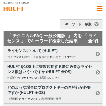
購入前のよくあるお問合せ
キーワード一致順
『 テクニカルFAQ-一般公開版- 』 内を 「 ライ
センス 」 でキーワード検索した結果
全9件
ライセンスについて (HULFT)
ライセンス
も移行、上書きされた扱いとなりますので
HULFTを1OS上に複数起動する際に必要なライセ
ンス数はいくつですか (HULFT 全OS)
た場合でも1
ライセンス
で問題ありません
どのような場合にプロダクトキーの再発行が必要
ですか (HULFT 全OS)
（期間限定
ライセンス
）の利用期間の延長