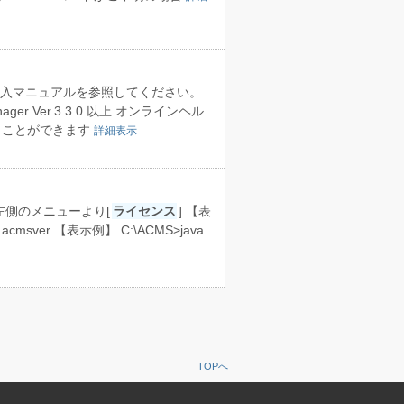
導入マニュアルを参照してください。
r Ver.3.3.0 以上 オンラインヘル
うことができます
詳細表示
面左側のメニューより[
ライセンス
] 【表
ver 【表示例】 C:\ACMS>java
TOPへ