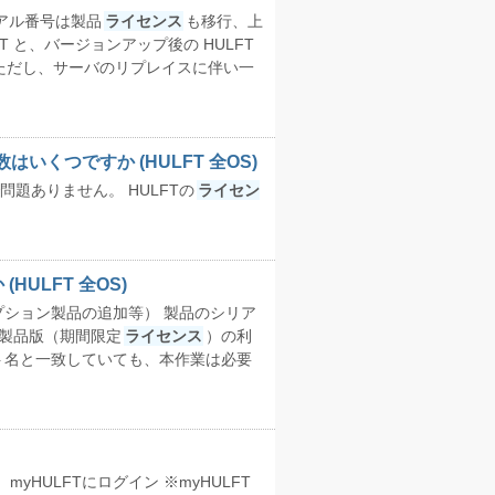
リアル番号は製品
ライセンス
も移行、上
 と、バージョンアップ後の HULFT
ただし、サーバのリプレイスに伴い一
いくつですか (HULFT 全OS)
問題ありません。 HULFTの
ライセン
ULFT 全OS)
プション製品の追加等） 製品のシリア
）製品版（期間限定
ライセンス
）の利
ト名と一致していても、本作業は必要
yHULFTにログイン ※myHULFT