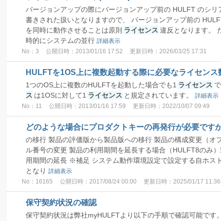
バージョンアップの際にバージョンアップ前の HULFT のシ
書きされた扱いとなりますので、 バージョンアップ前の HULFT
を同時に動作させることは原則
ライセンス
違反となります。 
時的にシステムの並行
詳細表示
No：3
公開日時：2013/01/16 17:52
更新日時：2026/03/25 17:31
HULFTを1OS上に複数起動する際に必要なライセンス数は
1つのOS上に複数のHULFTを起動した場合でも1
ライセンス
で
ス
は1OSに対して1
ライセンス
と規定されています。
詳細表示
No：11
公開日時：2013/01/16 17:59
更新日時：2022/10/07 09:49
どのような場合にプロダクトキーの再発行が必要ですか (H
の移行 製品の評価版から製品版への移行 製品の構成変更（オ
ル番号の変更 製品の利用期間を延長する場合（HULFT8のみ
用期間の延長 ※補足 システム動作環境設定で設定する自ホス
となり
詳細表示
No：16165
公開日時：2017/08/24 00:00
更新日時：2025/01/17 11:36
保守契約状況の確認
保守契約状況は弊社myHULFTより以下の手順で確認可能です。 m