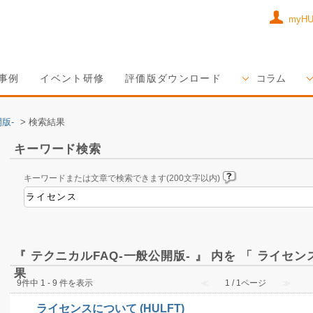
myH
事例
イベント研修
評価版ダウンロード
コラム
版-
>
検索結果
キーワード検索
キーワードまたは文章で検索できます(200文字以内)
『 テクニカルFAQ-一般公開版- 』 内を 「 ライセ
果
9件中 1 - 9 件を表示
≪
1 / 1ページ
≫
ライセンスについて (HULFT)