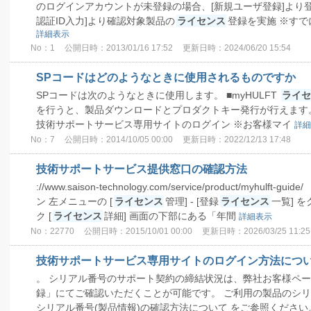
のログインアカウントが未登録の場合、[新規ユーザ登録]より登
認証ID入力]より確認対象製品の
ライセンス
登録を実施 ※す
詳細表示
No：1
公開日時：2013/01/16 17:52
更新日時：2024/06/20 15:54
SPコードはどのようなときに使用されるものですか
SPコードは次のようなときに使用します。 ■myHULFT
ライセ
を行うと、製品ダウンロードとプロダクトキー発行が行えます。
技術サポートサービス専用サイトのログイン ※お客様マイ
詳細
No：7
公開日時：2014/10/05 00:00
更新日時：2022/12/13 17:48
技術サポートサービス提供窓口の確認方法
://www.saison-technology.com/service/product/myhul
ン 左メニューの [
ライセンス
管理] - [登録
ライセンス
一覧] 
ク [
ライセンス
詳細] 画面の下部にある「年間
詳細表示
No：22770
公開日時：2015/10/01 00:00
更新日時：2026/03/25 11:25
技術サポートサービス専用サイトのログイン方法につ
。 シリアル番号のサポート契約の締結状況は、弊社お客様ページ
録」にてご確認いただくことが可能です。 ご利用の製品のシリ
シリアル番号(製品情報)の確認方法について をご参照ください。