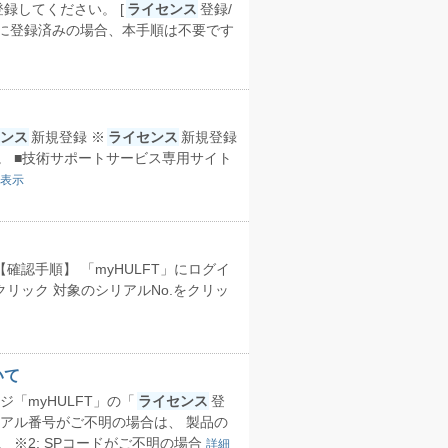
録してください。 [
ライセンス
登録/
でに登録済みの場合、本手順は不要です
ンス
新規登録 ※
ライセンス
新規登録
 ■技術サポートサービス専用サイト
表示
ft-guide/ 【確認手順】 「myHULFT」にログイ
をクリック 対象のシリアルNo.をクリッ
いて
「myHULFT」の「
ライセンス
登
アル番号がご不明の場合は、 製品の
 ※2: SPコードがご不明の場合
詳細