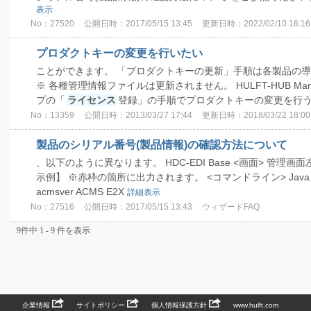
表示
No：27520
公開日時：2017/05/15 13:45
更新日時：2022/02/10 16:16
プロダクトキーの変更を行いたい
ことができます。 「プロダクトキーの更新」手順は各製品の
※ 各種管理情報ファイルは更新されません。 HULFT-HUB Manage
プの「
ライセンス
登録」の手順でプロダクトキーの変更を行
No：13359
公開日時：2013/03/27 17:44
更新日時：2018/03/22 18:00
製品のシリアル番号(製品情報)の確認方法について
、以下のように異なります。 HDC-EDI Base <画面> 管理画
示例】 ※赤枠の箇所に出力されます。 <コマンドライン> Java acms
acmsver ACMS E2X
詳細表示
No：27516
公開日時：2017/05/15 13:43
ウィザードFAQ
9件中 1 - 9 件を表示
企業情報
サイトポリシー
個人情報保護方針
www.hulft.com