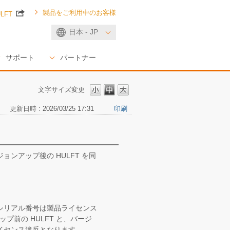
製品をご利用中のお客様
ULFT
日本 - JP
サポート
パートナー
文字サイズ変更
更新日時 : 2026/03/25 17:31
印刷
ョンアップ後の HULFT を同
のシリアル番号は製品ライセンス
プ前の HULFT と、バージ
ライセンス違反となります。