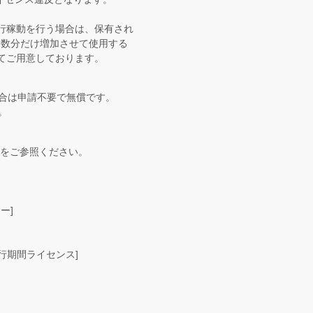
行稼動を行う場合は、保有され
稼働数分だけ増加させて使用する
てご用意しております。
場合は申請不要で無償です。
。
Pをご参照ください。
ー]
移行期間ライセンス]