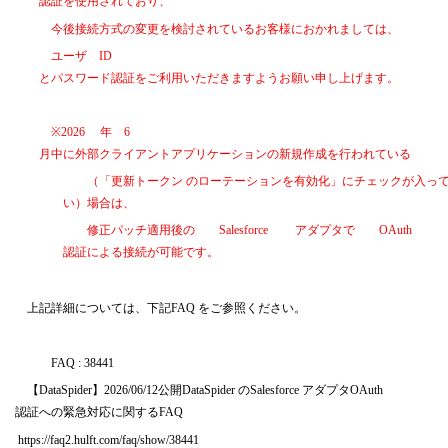
認証を使用されており、
今後接続方式の変更を検討されているお客様におかれましては、
ユーザ
ID
とパスワード認証をご利用いただきますようお願い申し上げます。
※2026
年
6
月中に外部クライアントアプリケーションの新規作成を行われている
（「更新トークン のローテーションを有効化」にチェックが入っ
い）場合は、
修正パッチ適用後の
Salesforce
アダプタで
OAuth
認証による接続が可能です。
上記詳細については、下記
FAQ
をご参照ください。
FAQ : 38441
【
DataSpider
】
2026/06/12
公開
DataSpider
の
Salesforce
アダプタ
OAuth
認証への緊急対応に関する
FAQ
https://faq2.hulft.com/faq/show/38441