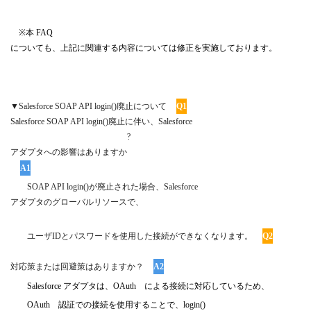
※
本
FAQ
についても、上記に関連する内容については修正を実施しております。
▼Salesforce SOAP API login()
廃止について
Q1
Salesforce SOAP API login()
廃止に伴い、
Salesforce
?
アダプタへの影響はありますか
A1
SOAP API login()
が廃止された場合、
Salesforce
アダプタのグローバルリソースで、
ユーザ
ID
とパスワードを使用した接続ができなくなります。
Q2
対応策または回避策はありますか？
A2
Salesforce
アダプタは、
OAuth
による接続に対応しているため、
OAuth
認証での接続を使用することで、
login()