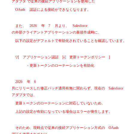
アダプタ で従来の接続アプリケーションを使用した
OAuth
認証による接続ができなくなります。
また、
2026
年
7
月より、
Salesforce
の外部クライアントアプリケーションの新規作成時に、
以下の設定がデフォルトで有効化されていることを確認しています。
▽[
アプリケーション認証
]-[
更新トークンポリシー
]
・更新トークンのローテーションを有効化
2026
年
6
月にリリースした修正パッチ適用有無に関わらず、現在の
Salesforce
アダプタでは、
更新トークンのローテーションに対応していないため、
上記の設定が有効になっている場合はエラーが発生します。
そのため、現時点で従来の接続アプリケーション方式の
OAuth