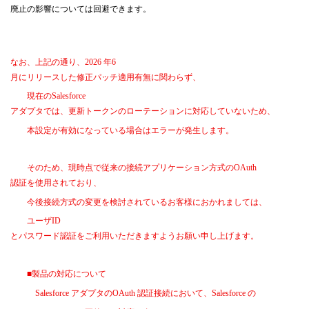
廃止の影響については回避できます。
なお、上記の通り、
2026
年
6
月にリリースした修正パッチ適用有無に関わらず、
現在の
Salesforce
アダプタでは、更新トークンのローテーションに対応していないため、
本設定が有効になっている場合はエラーが発生します。
そのため、現時点で従来の接続アプリケーション方式の
OAuth
認証を使用されており、
今後接続方式の変更を検討されているお客様におかれましては、
ユーザ
ID
とパスワード認証をご利用いただきますようお願い申し上げます。
■
製品の対応について
Salesforce
アダプタの
OAuth
認証接続において、
Salesforce
の