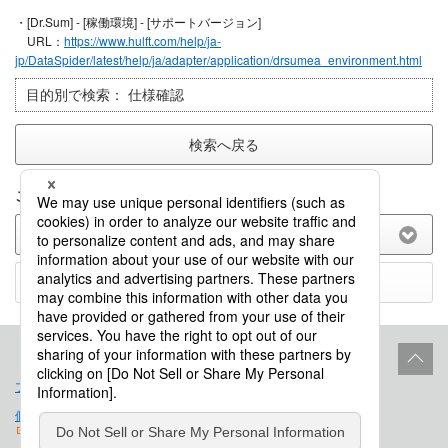
・[Dr.Sum] - [稼働環境] - [サポートバージョン]
URL：
https://www.hulft.com/help/ja-
jp/DataSpider/latest/help/ja/adapter/application/drsumea_environment.html
目的別で検索：
仕様確認
検索へ戻る
このFAQに関してのご意見をお聞かせ下さい。
(選択してください)
送信する
プロダクトライフサイクル
サイトポリシー
個人情報保護法に基づく公表事項
免責事項