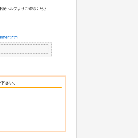
、下記ヘルプよりご確認くださ
onment.html
せ下さい。