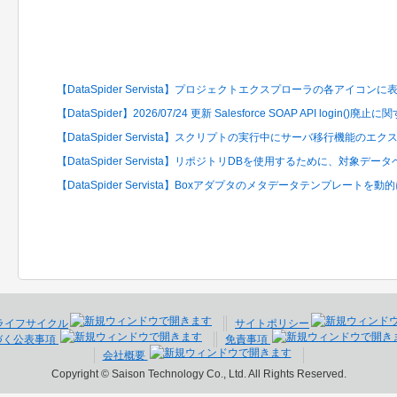
関連するFAQ
【DataSpider Servista】プロジェクトエクスプローラの各アイコ
【DataSpider】2026/07/24 更新 Salesforce SOAP API login()廃止
【DataSpider Servista】スクリプトの実行中にサーバ移行機能の
【DataSpider Servista】リポジトリDBを使用するために、対象
【DataSpider Servista】Boxアダプタのメタデータテンプレートを
ライフサイクル
サイトポリシー
づく公表事項
免責事項
会社概要
Copyright © Saison Technology Co., Ltd. All Rights Reserved.