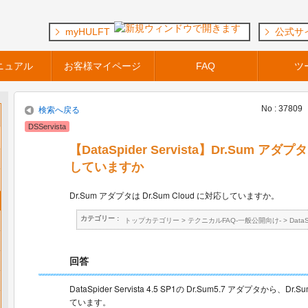
myHULFT
公式サ
ニュアル
お客様マイページ
FAQ
ツ
No : 37809
検索へ戻る
DSServista
【DataSpider Servista】Dr.Sum アダプ
していますか
Dr.Sum アダプタは Dr.Sum Cloud に対応していますか。
カテゴリー :
トップカテゴリー
>
テクニカルFAQ-一般公開向け-
>
Data
回答
DataSpider Servista 4.5 SP1の Dr.Sum5.7 アダプタから、
ています。