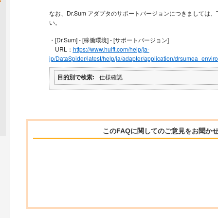
なお、Dr.Sum アダプタのサポートバージョンにつきましては
い。
・[Dr.Sum] - [稼働環境] - [サポートバージョン]
URL：
https://www.hulft.com/help/ja-
jp/DataSpider/latest/help/ja/adapter/application/drsumea_envir
目的別で検索
仕様確認
このFAQに関してのご意見をお聞か