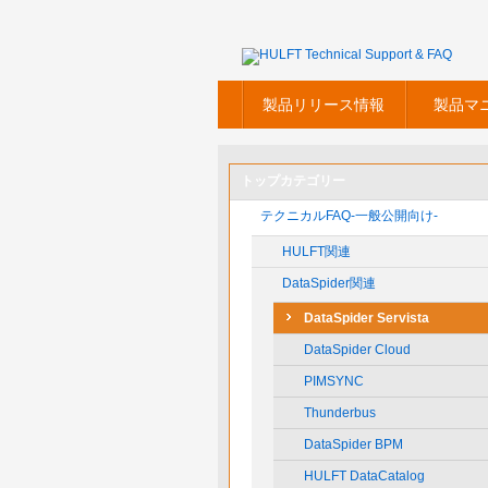
製品リリース情報
製品マ
トップカテゴリー
テクニカルFAQ-一般公開向け-
HULFT関連
DataSpider関連
DataSpider Servista
DataSpider Cloud
PIMSYNC
Thunderbus
DataSpider BPM
HULFT DataCatalog