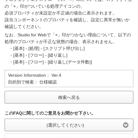
の「×」印がついている処理アイコンの、
必須プロパティが未設定か不正値の場合に表示されます。
該当コンポーネントのプロパティを確認し、設定に異常が無いか
確認してください。
なお、Studio for Webで「×」印がつかない理由について、以下の
処理のプロパティが不正な状態の場合、表示されません。
・[基本] - [処理] - [スクリプト呼び出し]
・[基本] - [フロー] - [繰り返し]
・[基本] - [フロー] - [繰り返し(データ件数)]
Version Information：
Ver.4
目的別で検索：
仕様確認
検索へ戻る
このFAQに関してのご意見をお聞かせ下さい。
(選択してください)