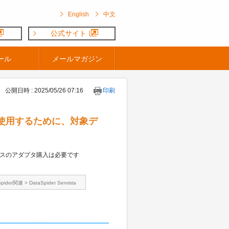
English
中文
公式サイト
ール
メールマガジン
公開日時 : 2025/05/26 07:16
印刷
リDBを使用するために、対象デ
スのアダプタ購入は必要です
Spider関連
>
DataSpider Servista