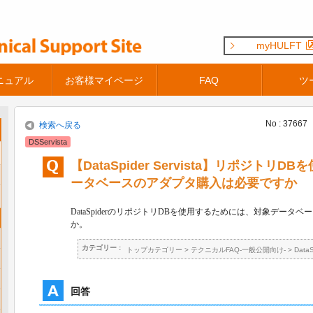
myHULFT
ニュアル
お客様マイページ
FAQ
ツ
No : 37667
検索へ戻る
DSServista
【DataSpider Servista】リポジト
ータベースのアダプタ購入は必要ですか
DataSpider
のリポジトリ
DB
を使用するためには、対象データベー
か。
カテゴリー :
トップカテゴリー
>
テクニカルFAQ-一般公開向け-
>
Data
回答