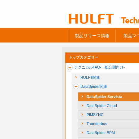
製品リリース情報
製品マ
トップカテゴリー
テクニカルFAQ-一般公開向け-
HULFT関連
DataSpider関連
DataSpider Servista
DataSpider Cloud
PIMSYNC
Thunderbus
DataSpider BPM