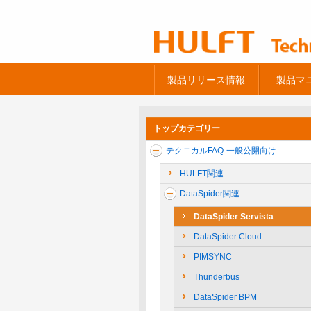
製品リリース情報
製品マ
トップカテゴリー
テクニカルFAQ-一般公開向け-
HULFT関連
DataSpider関連
DataSpider Servista
DataSpider Cloud
PIMSYNC
Thunderbus
DataSpider BPM