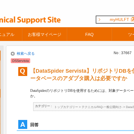
myHULFT
ニュアル
お客様マイページ
FAQ
ツ
No : 37667
検索へ戻る
DSServista
【DataSpider Servista】リポジト
ータベースのアダプタ購入は必要ですか
DataSpider
のリポジトリ
DB
を使用するためには、対象データベー
か。
カテゴリー :
トップカテゴリー
>
テクニカルFAQ-一般公開向け-
>
Data
回答