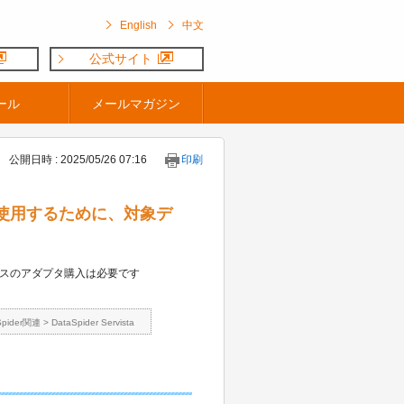
English
中文
公式サイト
ール
メールマガジン
公開日時 : 2025/05/26 07:16
印刷
リDBを使用するために、対象デ
スのアダプタ購入は必要です
Spider関連
>
DataSpider Servista