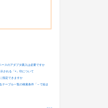
データベースのアダプタ購入は必要ですか
ンに表示される「×」印について
動的に指定できますか
 で 表示されるテーブル一覧の検索条件「～で始ま