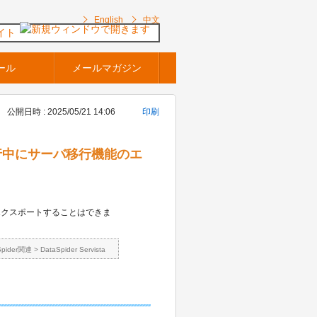
English
中文
イト
ール
メールマガジン
公開日時 : 2025/05/21 14:06
印刷
トの実行中にサーバ移行機能のエ
、
エクスポートすることはできま
Spider関連
>
DataSpider Servista