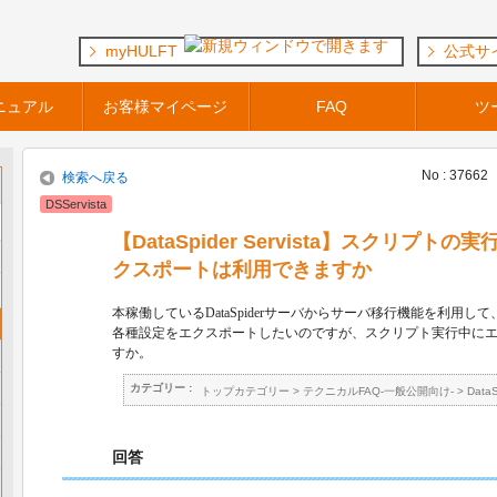
myHULFT
公式サ
ニュアル
お客様マイページ
FAQ
ツ
No : 37662
検索へ戻る
DSServista
【DataSpider Servista】スクリプ
クスポートは利用できますか
本稼働している
DataSpider
サーバからサーバ移行機能を利用して
各種設定をエクスポートしたいのですが、スクリプト実行中に
すか。
カテゴリー :
トップカテゴリー
>
テクニカルFAQ-一般公開向け-
>
Data
回答