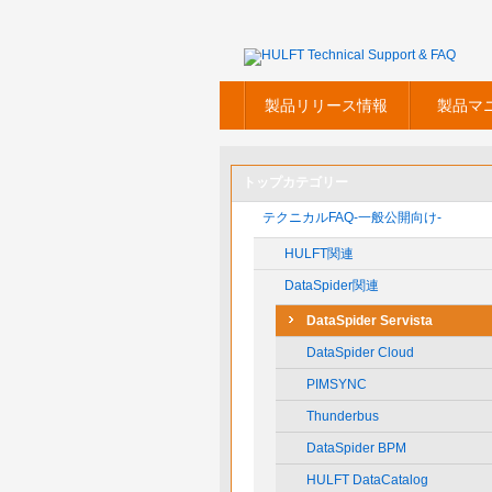
製品リリース情報
製品マ
トップカテゴリー
テクニカルFAQ-一般公開向け-
HULFT関連
DataSpider関連
DataSpider Servista
DataSpider Cloud
PIMSYNC
Thunderbus
DataSpider BPM
HULFT DataCatalog