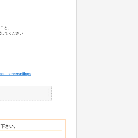
、
こと、
確認してください
、
。
port_serversettings
せ下さい。