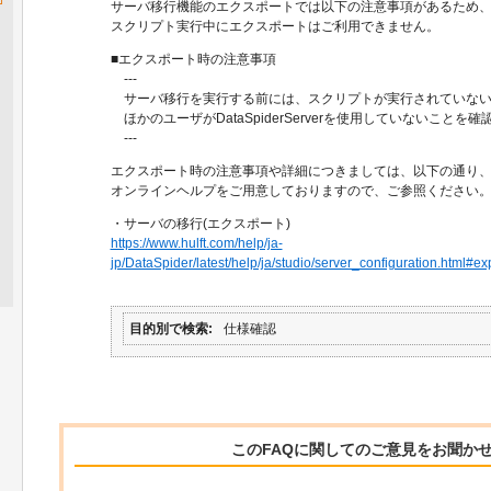
サーバ移行機能のエクスポートでは以下の注意事項があるため
スクリプト実行中にエクスポートはご利用できません。
■エクスポート時の注意事項
---
サーバ移行を実行する前には、スクリプトが実行されていない
ほかのユーザがDataSpiderServerを使用していないことを
---
エクスポート時の注意事項や詳細につきましては、以下の通り
オンラインヘルプをご用意しておりますので、ご参照ください
・サーバの移行(エクスポート)
https://www.hulft.com/help/ja-
jp/DataSpider/latest/help/ja/studio/server_configuration.html#ex
目的別で検索
仕様確認
このFAQに関してのご意見をお聞か