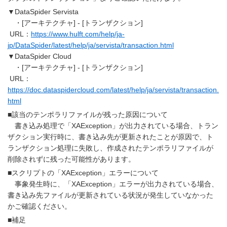
▼DataSpider Servista
・[アーキテクチャ] - [トランザクション]
URL：
https://www.hulft.com/help/ja-
jp/DataSpider/latest/help/ja/servista/transaction.html
▼DataSpider Cloud
・[アーキテクチャ] - [トランザクション]
URL：
https://doc.dataspidercloud.com/latest/help/ja/servista/transaction.
html
■該当のテンポラリファイルが残った原因について
書き込み処理で「XAException」が出力されている場合、トラン
ザクション実行時に、書き込み先が更新されたことが原因で、ト
ランザクション処理に失敗し、作成されたテンポラリファイルが
削除されずに残った可能性があります。
■スクリプトの「XAException」エラーについて
事象発生時に、「XAException」エラーが出力されている場合、
書き込み先ファイルが更新されている状況が発生していなかった
かご確認ください。
■補足