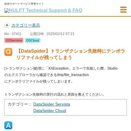
技術サポートサービス専用サイト
カテゴリー表示
No : 37411
公開日時 : 2025/02/12 07:21
DSServista
DSCloud
【DataSpider】トランザクション失敗時にテンポラ
リファイルが残ってしまう
[
トランザクション
]
処理に「
XAException
」エラーで失敗した際、
Studio
のエクスプローラから確認できる
/tmp/file_transaction
にテンポラリファイルが残ってしまいます。
トランザクション失敗時の実行の流れと原因を教えてください。
カテゴリー：
DataSpider Servista
DataSpider Cloud