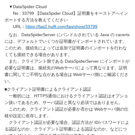
▼DataSpider Cloud
No : 33799 【DataSpider Cloud】証明書をキーストアへイン
ポートする方法を教えてください
URL：
https://faq2.hulft.com/faq/show/33799
なお、DataSpiderServer にバンドルされている Java の cacerts
には、デフォルトでいくつか証明書がインポートされています。
このため、接続先によっては追加で証明書のインポートを行わな
くても接続できる場合があります。
また、クライアント側である DataSpiderServer にインポートが
必要な証明書は、接続先のWebサーバによって異なります。証明
書に関してご不明な点がある場合は Webサーバ側にご確認くださ
い。
■クライアント証明書によるクライアント認証
一般的には、HTTPS通信におけるクライアント認証はオプショ
ン扱いであるため、サーバ認証と異なり必須ではありません。
このため、クライアント認証が必要か否かは Webサーバ側の仕
様や設定に依存します。
クライアント認証が必要な場合、認証方法が ID/パスワードによ
る認証なのか、クライアント証明書による認証なのか、などにつ