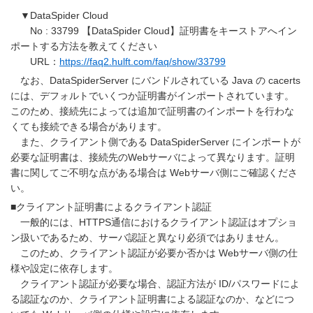
▼DataSpider Cloud
No : 33799 【DataSpider Cloud】証明書をキーストアへイン
ポートする方法を教えてください
URL：
https://faq2.hulft.com/faq/show/33799
なお、DataSpiderServer にバンドルされている Java の cacerts
には、デフォルトでいくつか証明書がインポートされています。
このため、接続先によっては追加で証明書のインポートを行わな
くても接続できる場合があります。
また、クライアント側である DataSpiderServer にインポートが
必要な証明書は、接続先のWebサーバによって異なります。証明
書に関してご不明な点がある場合は Webサーバ側にご確認くださ
い。
■クライアント証明書によるクライアント認証
一般的には、HTTPS通信におけるクライアント認証はオプショ
ン扱いであるため、サーバ認証と異なり必須ではありません。
このため、クライアント認証が必要か否かは Webサーバ側の仕
様や設定に依存します。
クライアント認証が必要な場合、認証方法が ID/パスワードによ
る認証なのか、クライアント証明書による認証なのか、などにつ