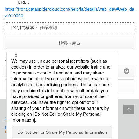
URL：
https://front.dataspidercloud.com/help/ja/details/web_dav#web_da
v-010000
目的別で検索：
仕様確認
検索へ戻る
このFAQに関してのご意見をお聞かせ下さい。
(選択してください)
送信する
プロダクトライフサイクル
サイトポリシー
個人情報保護法に基づく公表事項
免責事項