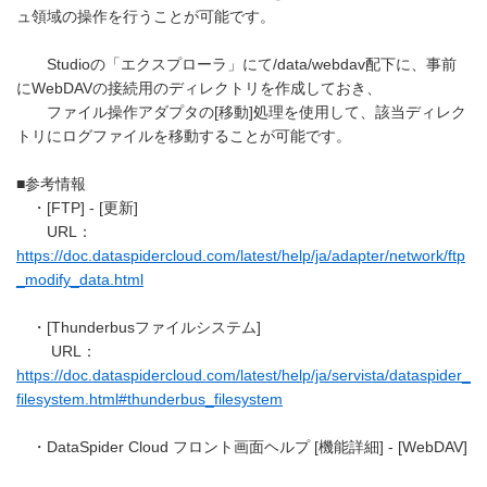
ュ領域の操作を行うことが可能です。
Studioの「エクスプローラ」にて/data/webdav配下に、事前
にWebDAVの接続用のディレクトリを作成しておき、
ファイル操作アダプタの[移動]処理を使用して、該当ディレク
トリにログファイルを移動することが可能です。
■参考情報
・[FTP] - [更新]
URL：
https://doc.dataspidercloud.com/latest/help/ja/adapter/network/ftp
_modify_data.html
・[Thunderbusファイルシステム]
URL：
https://doc.dataspidercloud.com/latest/help/ja/servista/dataspider_
filesystem.html#thunderbus_filesystem
・DataSpider Cloud フロント画面ヘルプ [機能詳細] - [WebDAV]