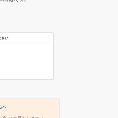
ださい
らへ