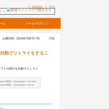
English
中文
イト
ール
メールマガジン
公開日時 : 2024/07/08 07:45
印刷
時に自動でリトライをするこ
リプトの実行を自動でリトライ
Spider関連
>
DataSpider Servista
Spider関連
>
DataSpider Cloud
せん。