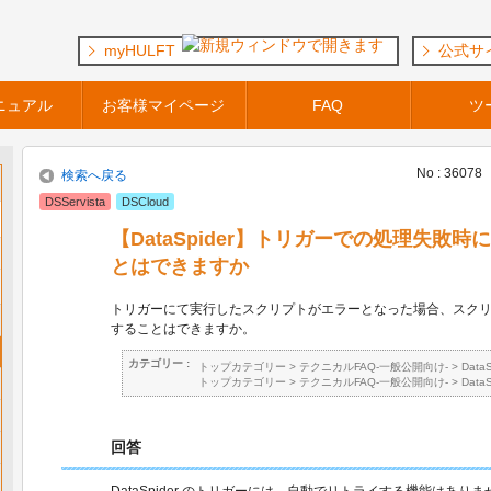
myHULFT
公式サ
ニュアル
お客様マイページ
FAQ
ツ
No : 36078
検索へ戻る
DSServista
DSCloud
【DataSpider】トリガーでの処理失敗
とはできますか
トリガーにて実行したスクリプトがエラーとなった場合、スク
することはできますか。
カテゴリー :
トップカテゴリー
>
テクニカルFAQ-一般公開向け-
>
Data
トップカテゴリー
>
テクニカルFAQ-一般公開向け-
>
Data
回答
DataSpider のトリガーには、自動でリトライする機能はありま