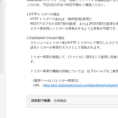
このため、下記2点の方法で対応可能かご確認ください。
1.HTTPトリガーの場合
HTTP トリガーであれば、[例外監視] 処理と
RESTアダプタの [GET実行]処理、または [POST実行] 処理
エラー発生時にトリガーを再発火するような実装が可能です
2.DataSpider Cloudの場合
スケジュールトリガー及びHTTP トリガーにて実行したスク
該当トリガーが再実行タスクとして登録されます。
トリガー再実行画面にて、[ファイル] – [実行] にて処理に
す。
トリガー再実行機能の詳細については、以下のヘルプをご参
・[運用ツール] – [トリガー再実行]
URL：
https://doc.dataspidercloud.com/latest/help/ja/studio/t
目的別で検索
仕様確認