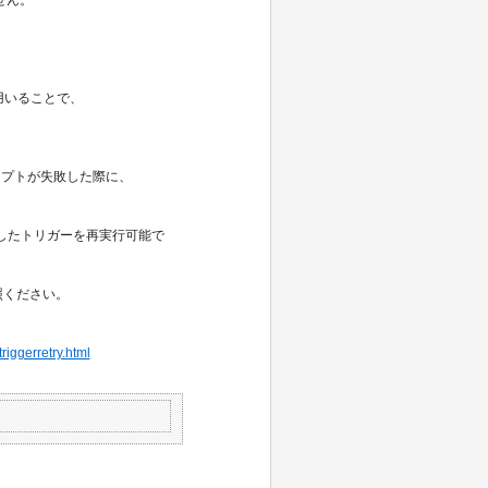
を用いることで、
。
リプトが失敗した際に、
失敗したトリガーを再実行可能で
照ください。
riggerretry.html