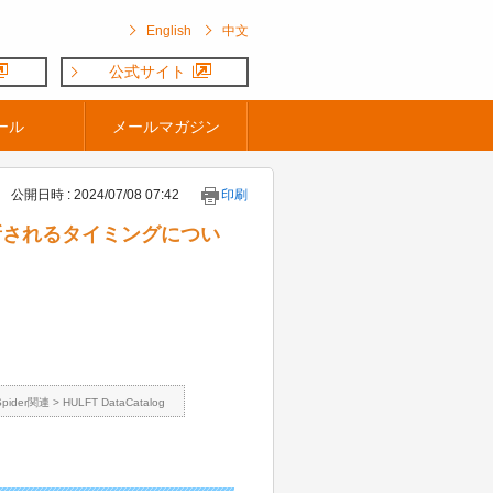
English
中文
公式サイト
ール
メールマガジン
公開日時 : 2024/07/08 07:42
印刷
が更新されるタイミングについ
Spider関連
>
HULFT DataCatalog