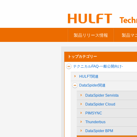
製品リリース情報
製品マ
トップカテゴリー
テクニカルFAQ-一般公開向け-
HULFT関連
DataSpider関連
DataSpider Servista
DataSpider Cloud
PIMSYNC
Thunderbus
DataSpider BPM