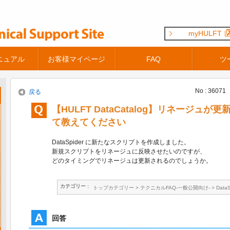
myHULFT
ニュアル
お客様マイページ
FAQ
ツ
No : 36071
戻る
【HULFT DataCatalog】リネージュ
て教えてください
DataSpider に新たなスクリプトを作成しました。
新規スクリプトをリネージュに反映させたいのですが、
どのタイミングでリネージュは更新されるのでしょうか。
カテゴリー :
トップカテゴリー
>
テクニカルFAQ-一般公開向け-
>
Data
回答