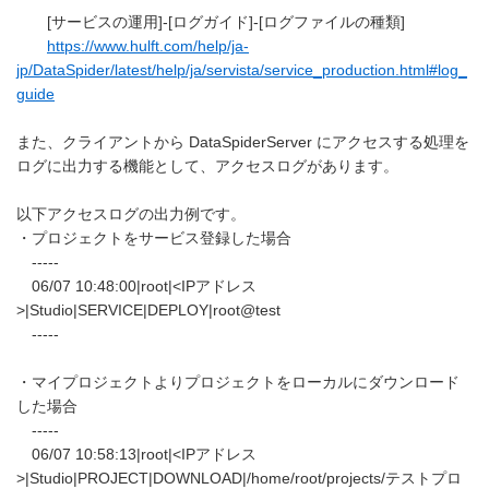
[サービスの運用]-[ログガイド]-[ログファイルの種類]
https://www.hulft.com/help/ja-
jp/DataSpider/latest/help/ja/servista/service_production.html#log_
guide
また、クライアントから DataSpiderServer にアクセスする処理を
ログに出力する機能として、アクセスログがあります。
以下アクセスログの出力例です。
・プロジェクトをサービス登録した場合
-----
06/07 10:48:00|root|<IPアドレス
>|Studio|SERVICE|DEPLOY|root@test
-----
・マイプロジェクトよりプロジェクトをローカルにダウンロード
した場合
-----
06/07 10:58:13|root|<IPアドレス
>|Studio|PROJECT|DOWNLOAD|/home/root/projects/テストプロ