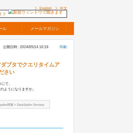
English
中文
イト
ール
メールマガジン
公開日時 : 2024/05/14 10:19
印刷
ース系アダプタでクエリタイムア
ださい
タにて、
どのようになりますか。
Spider関連
>
DataSpider Servista