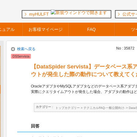
myHULFT
公式サ
ニュアル
お客様マイページ
FAQ
ツ
No : 35872
検索へ戻る
DSServista
【DataSpider Servista】データベ
ウトが発生した際の動作について教えてく
OracleアダプタやMySQLアダプタなどのデータベース系アダプ
実際にクエリタイムアウトが発生した場合、アダプタの動作は
カテゴリー :
トップカテゴリー
>
テクニカルFAQ-一般公開向け-
>
Data
回答