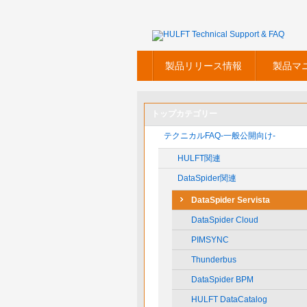
製品リリース情報
製品マ
トップカテゴリー
テクニカルFAQ-一般公開向け-
HULFT関連
DataSpider関連
DataSpider Servista
DataSpider Cloud
PIMSYNC
Thunderbus
DataSpider BPM
HULFT DataCatalog