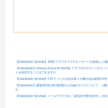
関連するFAQ
【DataSpider Servista】JDBCアダプタでプロキシサーバを経由
【DataSpider】Amazon Aurora for MySQL アダプタのグ
トを設定することはできますか
【DataSpider Servista】CSVファイルの読み取りや書き込み処理
【DataSpider】[更新系SQL実行処理]の入力値のサイズについて
か
【DataSpider Servista】メールアダプタの「送信日付(受信日付