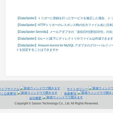
関連するFAQ
【DataSpider】トリガーに登録を行ったサービスを修正した場合、
【DataSpider】HTTPトリガーのレスポンス時の出力ファイル名に
【DataSpider Servista】メールアダプタの「送信日付(受信日付
【DataSpider】/(ルート)直下にディレクトリやファイルは作成できま
【DataSpider】Amazon Aurora for MySQL アダプタのグ
トを設定することはできますか
ライフサイクル
サイトポリシー
づく公表事項
免責事項
会社概要
Copyright © Saison Technology Co., Ltd. All Rights Reserved.