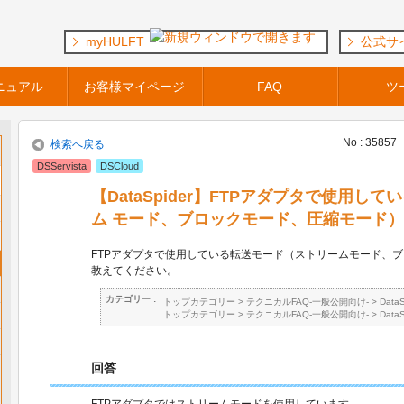
myHULFT
公式サ
ニュアル
お客様マイページ
FAQ
ツ
No : 35857
検索へ戻る
DSServista
DSCloud
【DataSpider】FTPアダプタで使用し
ム モード、ブロックモード、圧縮モード
FTPアダプタで使用している転送モード（ストリームモード、
教えてください。
カテゴリー :
トップカテゴリー
>
テクニカルFAQ-一般公開向け-
>
Data
トップカテゴリー
>
テクニカルFAQ-一般公開向け-
>
Data
回答
FTPアダプタではストリームモードを使用しています。