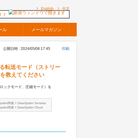
English
中文
イト
ール
メールマガジン
公開日時 : 2024/05/08 17:45
印刷
ている転送モード（ストリー
）を教えてください
ブロックモード、圧縮モード）を
Spider関連
>
DataSpider Servista
Spider関連
>
DataSpider Cloud