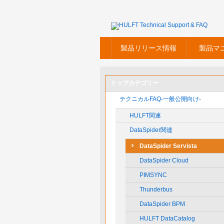
製品リリース情報
製品マ
トップカテゴリー
テクニカルFAQ-一般公開向け-
HULFT関連
DataSpider関連
DataSpider Servista
DataSpider Cloud
PIMSYNC
Thunderbus
DataSpider BPM
HULFT DataCatalog