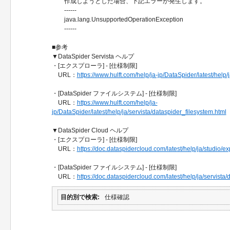
作成しようとした場合、下記エラーが発生します。
------
java.lang.UnsupportedOperationException
------
■参考
▼DataSpider Servista ヘルプ
・[エクスプローラ] - [仕様制限]
URL：
https://www.hulft.com/help/ja-jp/DataSpider/latest/help/j
・[DataSpider ファイルシステム] - [仕様制限]
URL：
https://www.hulft.com/help/ja-
jp/DataSpider/latest/help/ja/servista/dataspider_filesystem.html
▼DataSpider Cloud ヘルプ
・[エクスプローラ] - [仕様制限]
URL：
https://doc.dataspidercloud.com/latest/help/ja/studio/ex
・[DataSpider ファイルシステム] - [仕様制限]
URL：
https://doc.dataspidercloud.com/latest/help/ja/servista/
目的別で検索
仕様確認