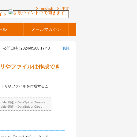
English
中文
イト
ール
メールマガジン
公開日時 : 2024/05/08 17:43
印刷
レクトリやファイルは作成でき
レクトリやファイルを作成するこ
Spider関連
>
DataSpider Servista
Spider関連
>
DataSpider Cloud
ルシステムの /(ルート)ディレクトリ