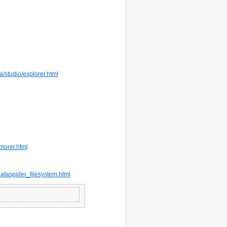
a/studio/explorer.html
plorer.html
dataspider_filesystem.html