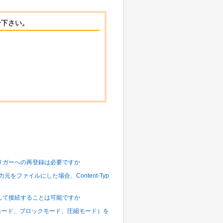
せ下さい。
ト リガーへの再登録は必要ですか
タ入力元をファイルにした場合、Content-Typ
指定して接続することは可能ですか
ム モード、ブロックモード、圧縮モード）を