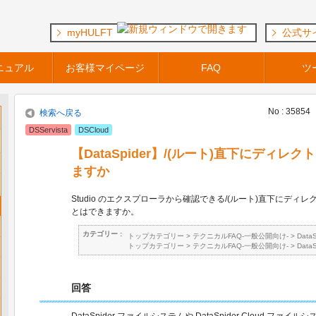
myHULFT
公式サ
ニュアル
お客様マイページ
FAQ
ツ
No : 35854
検索へ戻る
DSServista
DSCloud
【DataSpider】/(ルート)直下にディ
ますか
Studio のエクスプローラから確認できる/(ルート)直下にディ
とはできますか。
カテゴリー :
トップカテゴリー
>
テクニカルFAQ-一般公開向け-
>
Data
トップカテゴリー
>
テクニカルFAQ-一般公開向け-
>
Data
回答
DataSpider ファイルシステムや DataSpider Cloud ファイ