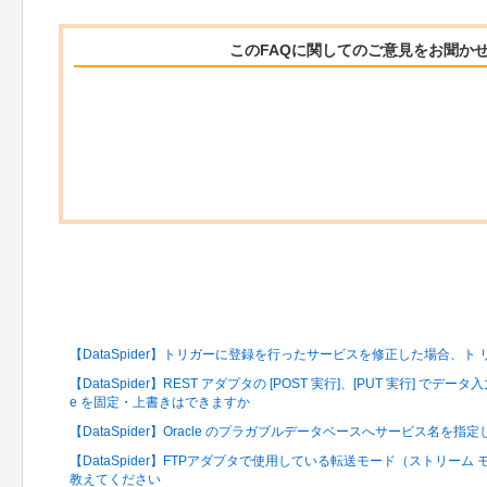
このFAQに関してのご意見をお聞か
関連するFAQ
【DataSpider】トリガーに登録を行ったサービスを修正した場合、
【DataSpider】REST アダプタの [POST 実行]、[PUT 実行] でデー
e を固定・上書きはできますか
【DataSpider】Oracle のプラガブルデータベースへサービス名を
【DataSpider】FTPアダプタで使用している転送モード（ストリー
教えてください