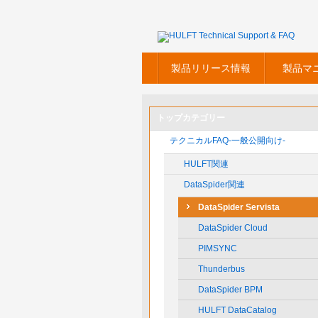
製品リリース情報
製品マ
トップカテゴリー
テクニカルFAQ-一般公開向け-
HULFT関連
DataSpider関連
DataSpider Servista
DataSpider Cloud
PIMSYNC
Thunderbus
DataSpider BPM
HULFT DataCatalog