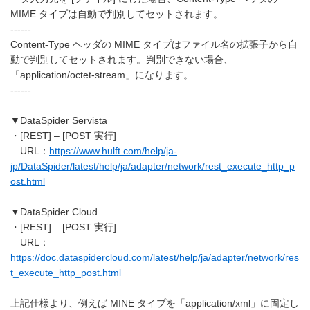
MIME タイプは自動で判別してセットされます。
------
Content-Type ヘッダの MIME タイプはファイル名の拡張子から自
動で判別してセットされます。判別できない場合、
「application/octet-stream」になります。
------
▼DataSpider Servista
・[REST] – [POST 実行]
URL：
https://www.hulft.com/help/ja-
jp/DataSpider/latest/help/ja/adapter/network/rest_execute_http_p
ost.html
▼DataSpider Cloud
・[REST] – [POST 実行]
URL：
https://doc.dataspidercloud.com/latest/help/ja/adapter/network/res
t_execute_http_post.html
上記仕様より、例えば MINE タイプを「application/xml」に固定し