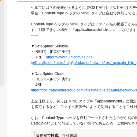
ヘルプに以下の記載があるように [POST 実行]、[PUT 実行] の
場合、Content-Type ヘッダの MIME タイプは自動で判別し
------
Content-Type ヘッダの MIME タイプはファイル名の拡張
す。判別できない場合、「application/octet-stream」になりま
------
▼DataSpider Servista
・[REST] – [POST 実行]
URL：
https://www.hulft.com/help/ja-
jp/DataSpider/latest/help/ja/adapter/network/rest_execute_http_
▼DataSpider Cloud
・[REST] – [POST 実行]
URL：
https://doc.dataspidercloud.com/latest/help/ja/adapter/network/
上記仕様より、例えば MINE タイプを「application/xml」
を指定するなど、ファイル拡張子によって制御することをご検
なお、Content-Type ヘッダを自動でセットされたものから
DataSpider として想定していない操作であるため、ご案内で
目的別で検索
仕様確認