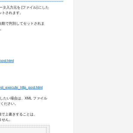
データ入力元を [ファイル] にした
てセットされます。
子から自動で判別してセットされま
す。
post.html
rest_execute_http_post.html
に固定したい場合は、XML ファイル
討ください。
別の値で上書きすることは、
きません。