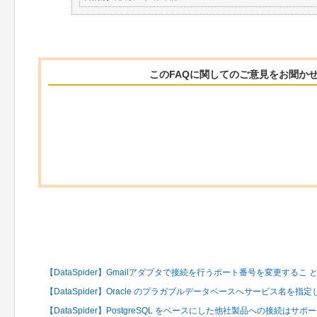
このFAQに関してのご意見をお聞か
関連するFAQ
【DataSpider】Gmailアダプタで接続を行うポート番号を変更するこ
【DataSpider】Oracle のプラガブルデータベースへサービス名を
【DataSpider】PostgreSQL をベースにした他社製品への接続はサ