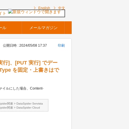
English
中文
イト
ール
メールマガジン
公開日時 : 2024/05/08 17:37
印刷
 実行]、[PUT 実行] でデー
Type を固定・上書きはで
ァイルにした場合、Content-
Spider関連
>
DataSpider Servista
Spider関連
>
DataSpider Cloud