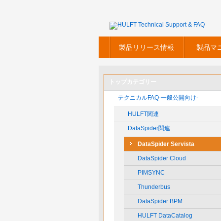
製品リリース情報
製品マ
トップカテゴリー
テクニカルFAQ-一般公開向け-
HULFT関連
DataSpider関連
DataSpider Servista
DataSpider Cloud
PIMSYNC
Thunderbus
DataSpider BPM
HULFT DataCatalog