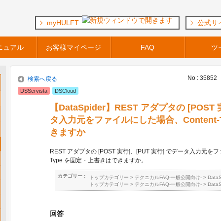
myHULFT
公式サ
ニュアル
お客様マイページ
FAQ
ツ
No : 35852
検索へ戻る
DSServista
DSCloud
【DataSpider】REST アダプタの [POST
タ入力元をファイルにした場合、Content-
きますか
REST アダプタの [POST 実行]、[PUT 実行] でデータ入力元をフ
Type を固定・上書きはできますか。
カテゴリー :
トップカテゴリー
>
テクニカルFAQ-一般公開向け-
>
Data
トップカテゴリー
>
テクニカルFAQ-一般公開向け-
>
Data
回答